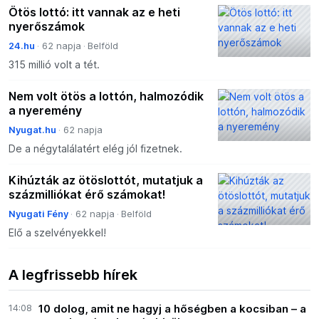
Ötös lottó: itt vannak az e heti
nyerőszámok
24.hu
62 napja
Belföld
315 millió volt a tét.
Nem volt ötös a lottón, halmozódik
a nyeremény
Nyugat.hu
62 napja
De a négytalálatért elég jól fizetnek.
Kihúzták az ötöslottót, mutatjuk a
százmilliókat érő számokat!
Nyugati Fény
62 napja
Belföld
Elő a szelvényekkel!
A legfrissebb hírek
14:08
10 dolog, amit ne hagyj a hőségben a kocsiban – a