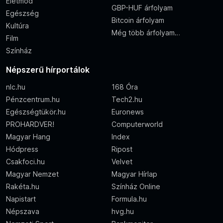
Életmód
GBP-HUF árfolyam
Egészség
Bitcoin árfolyam
Kultúra
Még több árfolyam…
Film
Színház
Népszerű hírportálok
nlc.hu
168 Óra
Pénzcentrum.hu
Tech2.hu
Egészségtükör.hu
Euronews
PROHARDVER!
Computerworld
Magyar Hang
Index
Hódpress
Ripost
Csakfoci.hu
Velvet
Magyar Nemzet
Magyar Hírlap
Rakéta.hu
Színház Online
Napistart
Formula.hu
Népszava
hvg.hu