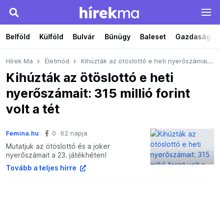
Belföld
Külföld
Bulvár
Bűnügy
Baleset
Gazdaság
Hírek Ma
Életmód
Kihúzták az ötöslottó e heti nyerőszámait: 315 millió forint volt a tét
Kihúzták az ötöslottó e heti
nyerőszámait: 315 millió forint
volt a tét
Femina.hu
0
62 napja
Mutatjuk az ötöslottó és a joker
nyerőszámait a 23. játékhéten!
Tovább a teljes hírre