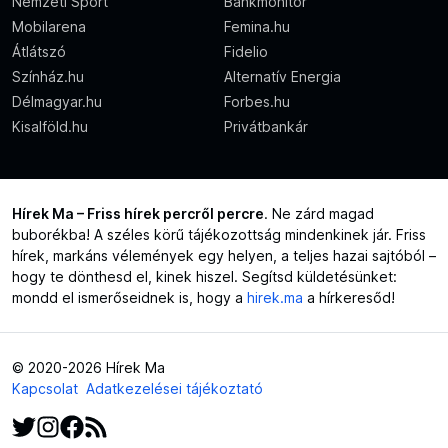
Nemzeti Sport
Bankmonitor
Mobilarena
Femina.hu
Átlátszó
Fidelio
Színház.hu
Alternatív Energia
Délmagyar.hu
Forbes.hu
Kisalföld.hu
Privátbankár
Hírek Ma – Friss hírek percről percre
. Ne zárd magad
buborékba! A széles körű tájékozottság mindenkinek jár. Friss
hírek, markáns vélemények egy helyen, a teljes hazai sajtóból –
hogy te dönthesd el, kinek hiszel. Segítsd küldetésünket:
mondd el ismerőseidnek is, hogy a
hirek.ma
a hírkeresőd!
© 2020-2026 Hírek Ma
Kapcsolat
Adatkezelései tájékoztató