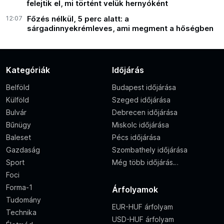
felejtik el, mi történt velük hernyóként
12:07
Főzés nélkül, 5 perc alatt: a
sárgadinnyekrémleves, ami megment a hőségben
Kategóriák
Időjárás
Belföld
Budapest időjárása
Külföld
Szeged időjárása
Bulvár
Debrecen időjárása
Bűnügy
Miskolc időjárása
Baleset
Pécs időjárása
Gazdaság
Szombathely időjárása
Sport
Még több időjárás…
Foci
Forma-1
Árfolyamok
Tudomány
EUR-HUF árfolyam
Technika
USD-HUF árfolyam