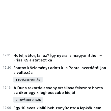
12:31
Hotel, sátor, faház? Így nyaral a magyar itthon –
Friss KSH statisztika
12:20
Fontos közleményt adott ki a Posta: szerdától jön
a változás
1 TOVÁBBI FORRÁS
12:16
A Duna rekordalacsony vízállása felszínre hozta
az ókor egyik leghosszabb hídját
3 TOVÁBBI FORRÁS
12:09
Egy 10 éves kisfiú bebizonyította: a lepkék nem