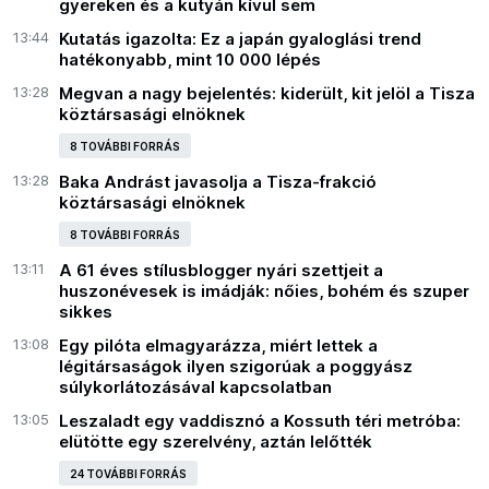
gyereken és a kutyán kívül sem
13:44
Kutatás igazolta: Ez a japán gyaloglási trend
hatékonyabb, mint 10 000 lépés
13:28
Megvan a nagy bejelentés: kiderült, kit jelöl a Tisza
köztársasági elnöknek
8 TOVÁBBI FORRÁS
13:28
Baka Andrást javasolja a Tisza-frakció
köztársasági elnöknek
8 TOVÁBBI FORRÁS
13:11
A 61 éves stílusblogger nyári szettjeit a
huszonévesek is imádják: nőies, bohém és szuper
sikkes
13:08
Egy pilóta elmagyarázza, miért lettek a
légitársaságok ilyen szigorúak a poggyász
súlykorlátozásával kapcsolatban
13:05
Leszaladt egy vaddisznó a Kossuth téri metróba:
elütötte egy szerelvény, aztán lelőtték
24 TOVÁBBI FORRÁS