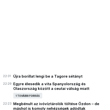
22:31
Újra borillat lengi be a Tagore sétányt
22:29
Egyre élesedik a vita Spanyolország és
Olaszország között a ceutai válság miatt
1 TOVÁBBI FORRÁS
22:23
Megbénult az ivóvíztárolók töltése Ózdon – de
máshol is komoly nehézségek adódtak