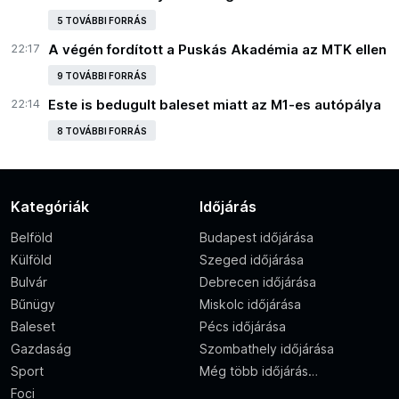
5 TOVÁBBI FORRÁS
22:17
A végén fordított a Puskás Akadémia az MTK ellen
9 TOVÁBBI FORRÁS
22:14
Este is bedugult baleset miatt az M1-es autópálya
8 TOVÁBBI FORRÁS
Kategóriák
Időjárás
Belföld
Budapest időjárása
Külföld
Szeged időjárása
Bulvár
Debrecen időjárása
Bűnügy
Miskolc időjárása
Baleset
Pécs időjárása
Gazdaság
Szombathely időjárása
Sport
Még több időjárás…
Foci