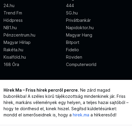
24.hu
444
Trend Fm
SG.hu
Hódpress
Privátbankár
NB1.hu
Napidoktor.hu
Pénzcentrum.hu
Magyar Hang
Magyar Hírlap
Bitport
Rakéta.hu
Fidelio
Kisalföld.hu
Röviden
168 Óra
Computerworld
Hírek Ma – Friss hírek percről percre
. Ne zárd magad
buborékba! A széles körű tájékozottság mindenkinek jár. Friss
hírek, markáns vélemények egy helyen, a teljes hazai sajtóból –
hogy te dönthesd el, kinek hiszel. Segítsd küldetésünket:
mondd el ismerőseidnek is, hogy a
hirek.ma
a hírkeresőd!