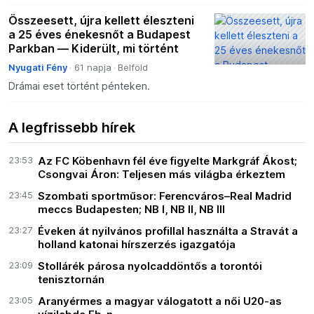
Összeesett, újra kellett éleszteni
a 25 éves énekesnőt a Budapest
Parkban — Kiderült, mi történt
Nyugati Fény
61 napja
Belföld
Drámai eset történt pénteken.
A legfrissebb hírek
23:53
Az FC Köbenhavn fél éve figyelte Markgráf Ákost;
Csongvai Áron: Teljesen más világba érkeztem
23:45
Szombati sportműsor: Ferencváros–Real Madrid
meccs Budapesten; NB I, NB II, NB III
23:27
Éveken át nyilvános profillal használta a Stravát a
holland katonai hírszerzés igazgatója
23:09
Stollárék párosa nyolcaddöntős a torontói
tenisztornán
23:05
Aranyérmes a magyar válogatott a női U20-as