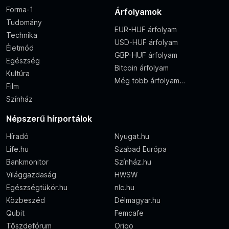
Forma-1
Árfolyamok
Tudomány
EUR-HUF árfolyam
Technika
USD-HUF árfolyam
Életmód
GBP-HUF árfolyam
Egészség
Bitcoin árfolyam
Kultúra
Még több árfolyam…
Film
Színház
Népszerű hírportálok
Híradó
Nyugat.hu
Life.hu
Szabad Európa
Bankmonitor
Színház.hu
Világgazdaság
HWSW
Egészségtükör.hu
nlc.hu
Közbeszéd
Délmagyar.hu
Qubit
Femcafe
Tőszdefórum
Origo