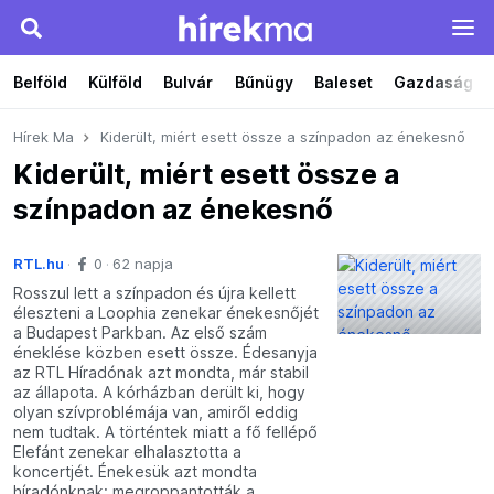
Belföld
Külföld
Bulvár
Bűnügy
Baleset
Gazdaság
Hírek Ma
Kiderült, miért esett össze a színpadon az énekesnő
Kiderült, miért esett össze a
színpadon az énekesnő
RTL.hu
0
62 napja
Rosszul lett a színpadon és újra kellett
éleszteni a Loophia zenekar énekesnőjét
a Budapest Parkban. Az első szám
éneklése közben esett össze. Édesanyja
az RTL Híradónak azt mondta, már stabil
az állapota. A kórházban derült ki, hogy
olyan szívproblémája van, amiről eddig
nem tudtak. A történtek miatt a fő fellépő
Elefánt zenekar elhalasztotta a
koncertjét. Énekesük azt mondta
híradónknak: megroppantották a