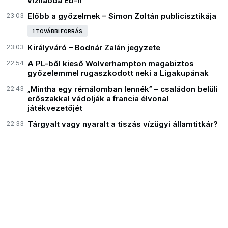
vízilabda Eb-n
23:03
Előbb a győzelmek – Simon Zoltán publicisztikája
1 TOVÁBBI FORRÁS
23:03
Királyváró – Bodnár Zalán jegyzete
22:54
A PL-ből kieső Wolverhampton magabiztos
győzelemmel rugaszkodott neki a Ligakupának
22:43
„Mintha egy rémálomban lennék” – családon belüli
erőszakkal vádolják a francia élvonal
játékvezetőjét
22:33
Tárgyalt vagy nyaralt a tiszás vízügyi államtitkár?