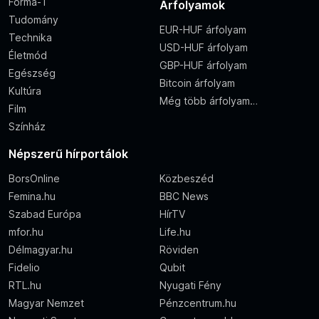
Forma-1
Árfolyamok
Tudomány
EUR-HUF árfolyam
Technika
USD-HUF árfolyam
Életmód
GBP-HUF árfolyam
Egészség
Bitcoin árfolyam
Kultúra
Még több árfolyam…
Film
Színház
Népszerű hírportálok
BorsOnline
Közbeszéd
Femina.hu
BBC News
Szabad Európa
HírTV
mfor.hu
Life.hu
Délmagyar.hu
Röviden
Fidelio
Qubit
RTL.hu
Nyugati Fény
Magyar Nemzet
Pénzcentrum.hu