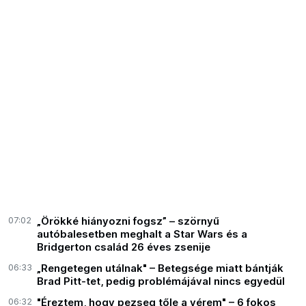
07:02
„Örökké hiányozni fogsz” – szörnyű
autóbalesetben meghalt a Star Wars és a
Bridgerton család 26 éves zsenije
06:33
„Rengetegen utálnak" – Betegsége miatt bántják
Brad Pitt-tet, pedig problémájával nincs egyedül
06:32
"Éreztem, hogy pezseg tőle a vérem" – 6 fokos