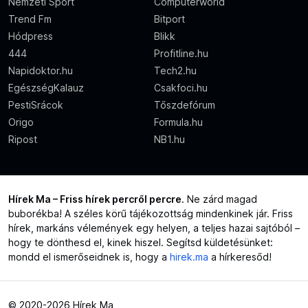
Nemzeti Sport
Computerworld
Trend Fm
Bitport
Hódpress
Blikk
444
Profitline.hu
Napidoktor.hu
Tech2.hu
EgészségKalauz
Csakfoci.hu
PestiSrácok
Tőszdefórum
Origo
Formula.hu
Ripost
NB1.hu
Hírek Ma – Friss hírek percről percre
. Ne zárd magad
buborékba! A széles körű tájékozottság mindenkinek jár. Friss
hírek, markáns vélemények egy helyen, a teljes hazai sajtóból –
hogy te dönthesd el, kinek hiszel. Segítsd küldetésünket:
mondd el ismerőseidnek is, hogy a
hirek.ma
a hírkeresőd!
© 2020-2026 Hírek Ma