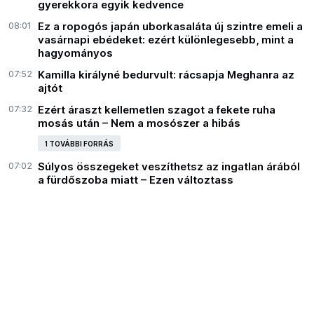
gyerekkora egyik kedvence
08:01
Ez a ropogós japán uborkasaláta új szintre emeli a
vasárnapi ebédeket: ezért különlegesebb, mint a
hagyományos
07:52
Kamilla királyné bedurvult: rácsapja Meghanra az
ajtót
07:32
Ezért áraszt kellemetlen szagot a fekete ruha
mosás után – Nem a mosószer a hibás
1 TOVÁBBI FORRÁS
07:02
Súlyos összegeket veszíthetsz az ingatlan árából
a fürdőszoba miatt – Ezen változtass