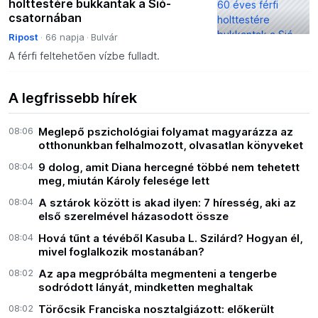
holttestére bukkantak a Sió-
csatornában
Ripost
66 napja
Bulvár
A férfi feltehetően vízbe fulladt.
A legfrissebb hírek
08:06
Meglepő pszichológiai folyamat magyarázza az
otthonunkban felhalmozott, olvasatlan könyveket
08:04
9 dolog, amit Diana hercegné többé nem tehetett
meg, miután Károly felesége lett
08:04
A sztárok között is akad ilyen: 7 híresség, aki az
első szerelmével házasodott össze
08:04
Hová tűnt a tévéből Kasuba L. Szilárd? Hogyan él,
mivel foglalkozik mostanában?
08:02
Az apa megpróbálta megmenteni a tengerbe
sodródott lányát, mindketten meghaltak
08:02
Törőcsik Franciska nosztalgiázott: előkerült