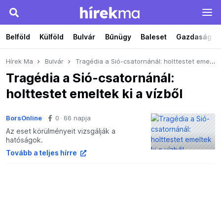
Belföld
Külföld
Bulvár
Bűnügy
Baleset
Gazdaság
Hírek Ma
Bulvár
Tragédia a Sió-csatornánál: holttestet emeltek ki a vízből
Tragédia a Sió-csatornánál:
holttestet emeltek ki a vízből
BorsOnline
0
66 napja
Az eset körülményeit vizsgálják a
hatóságok.
Tovább a teljes hírre