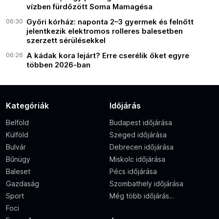
vízben fürdőzött Soma Mamagésa
06:30
Győri kórház: naponta 2–3 gyermek és felnőtt
jelentkezik elektromos rolleres balesetben
szerzett sérülésekkel
06:26
A kádak kora lejárt? Erre cserélik őket egyre
többen 2026-ban
Kategóriák
Időjárás
Belföld
Budapest időjárása
Külföld
Szeged időjárása
Bulvár
Debrecen időjárása
Bűnügy
Miskolc időjárása
Baleset
Pécs időjárása
Gazdaság
Szombathely időjárása
Sport
Még több időjárás…
Foci