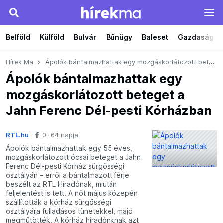
Belföld
Külföld
Bulvár
Bűnügy
Baleset
Gazdaság
Hírek Ma
Ápolók bántalmazhattak egy mozgáskorlátozott beteget a Jahn Ferenc Dél-pesti Kórházban
Ápolók bántalmazhattak egy
mozgáskorlátozott beteget a
Jahn Ferenc Dél-pesti Kórházban
RTL.hu
0
64 napja
Ápolók bántalmazhattak egy 55 éves,
mozgáskorlátozott ócsai beteget a Jahn
Ferenc Dél-pesti Kórház sürgősségi
osztályán – erről a bántalmazott férje
beszélt az RTL Híradónak, miután
feljelentést is tett. A nőt május közepén
szállították a kórház sürgősségi
osztályára fulladásos tünetekkel, majd
megműtötték. A kórház híradónknak azt