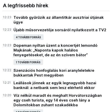
A legfrissebb hírek
12:23
Tovább gyűrűzik az államtitkár ausztriai útjának
ügye
12:23
Újabb műsorvezetője sorsáról nyilatkozott a TV2
4 TOVÁBBI FORRÁS
12:23
Dopeman nyíltan üzent a koncertjét lemondó
Majkának: „Naponta kapok halálos
fenyegetéseket, de az én szívem bátor”
1 TOVÁBBI FORRÁS
12:22
Szenzációs honfoglalás kori aranyleletekre
bukkantak Pest megyében
12:21
Leállások jönnek az egyik legnagyobb hazai
banknál: a netbank sem lesz elérhető ekkor
12:20
Víz nélkül maradt és meghalt Horvátországban
egy cseh turista, egy 14 éves cseh lány a
Dolomitokban zuhant szakadékba