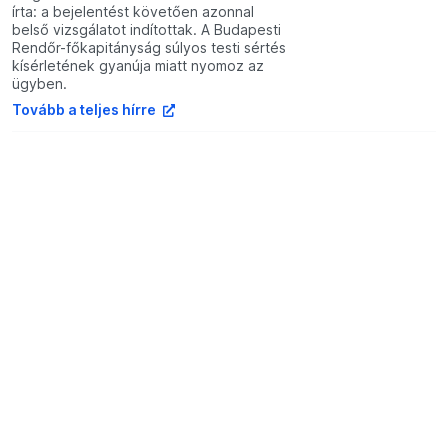
írta: a bejelentést követően azonnal
belső vizsgálatot indítottak. A Budapesti
Rendőr-főkapitányság súlyos testi sértés
kísérletének gyanúja miatt nyomoz az
ügyben.
Tovább a teljes hírre