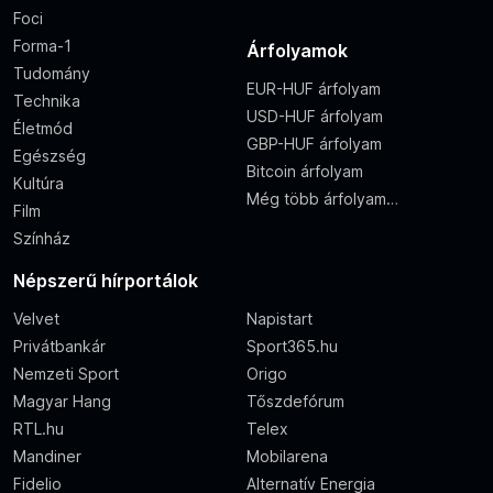
Foci
Forma-1
Árfolyamok
Tudomány
EUR-HUF árfolyam
Technika
USD-HUF árfolyam
Életmód
GBP-HUF árfolyam
Egészség
Bitcoin árfolyam
Kultúra
Még több árfolyam…
Film
Színház
Népszerű hírportálok
Velvet
Napistart
Privátbankár
Sport365.hu
Nemzeti Sport
Origo
Magyar Hang
Tőszdefórum
RTL.hu
Telex
Mandiner
Mobilarena
Fidelio
Alternatív Energia