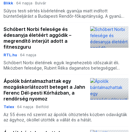
Blikk
64 napja
Bulvár
Súlyos testi sértés kísérletének gyanúja miatt indított
büntetőeljárást a Budapesti Rendőr-főkapitányság. A gyanú
szerint ápolók bántalmaztak egy 55 éves, mozgáskorlátozo
Schóbert Norbi felesége és
édesanyja életéért aggódik –
megrendítő interjút adott a
fitneszguru
RTL.hu
64 napja
Schóbert Norbi életének egyik legnehezebb időszakát éli.
Miközben felesége, Rubint Réka daganatos betegséggel
küzd, 80 éves édesanyja súlyos műtéten esett át. A fitneszgu
Ápolók bántalmazhattak egy
mozgáskorlátozott beteget a Jahn
Ferenc Dél-pesti Kórházban, a
rendőrség nyomoz
Telex
64 napja
Belföld
Az 55 éves nő szerint az ápolók öltöztetés közben odavágták
az ágyhoz, ököllel ütötték a vállát és a hátát.