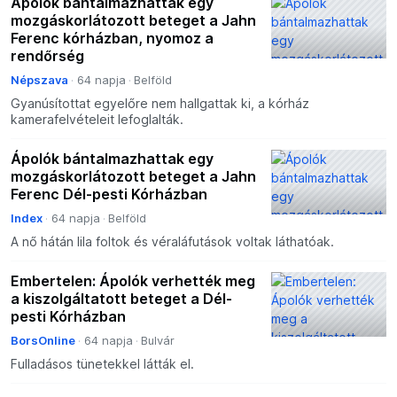
Ápolók bántalmazhattak egy
mozgáskorlátozott beteget a Jahn
Ferenc kórházban, nyomoz a
rendőrség
Népszava
64 napja
Belföld
Gyanúsítottat egyelőre nem hallgattak ki, a kórház
kamerafelvételeit lefoglalták.
Ápolók bántalmazhattak egy
mozgáskorlátozott beteget a Jahn
Ferenc Dél-pesti Kórházban
Index
64 napja
Belföld
A nő hátán lila foltok és véraláfutások voltak láthatóak.
Embertelen: Ápolók verhették meg
a kiszolgáltatott beteget a Dél-
pesti Kórházban
BorsOnline
64 napja
Bulvár
Fulladásos tünetekkel látták el.