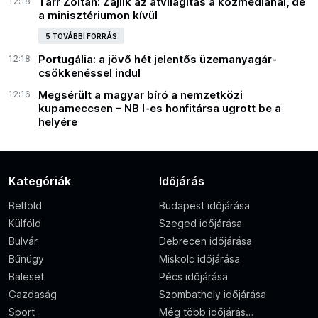
12:18
Tarr Zoltán: Zajlik az átvilágítás a közmédiánál, de
a minisztériumon kívül
5 TOVÁBBI FORRÁS
12:18
Portugália: a jövő hét jelentős üzemanyagár-
csökkenéssel indul
12:16
Megsérült a magyar bíró a nemzetközi
kupameccsen – NB I-es honfitársa ugrott be a
helyére
Kategóriák
Időjárás
Belföld
Budapest időjárása
Külföld
Szeged időjárása
Bulvár
Debrecen időjárása
Bűnügy
Miskolc időjárása
Baleset
Pécs időjárása
Gazdaság
Szombathely időjárása
Sport
Még több időjárás…