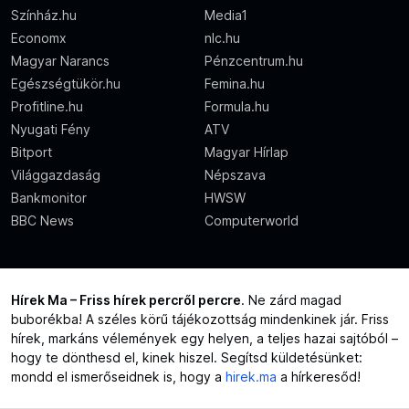
Színház.hu
Media1
Economx
nlc.hu
Magyar Narancs
Pénzcentrum.hu
Egészségtükör.hu
Femina.hu
Profitline.hu
Formula.hu
Nyugati Fény
ATV
Bitport
Magyar Hírlap
Világgazdaság
Népszava
Bankmonitor
HWSW
BBC News
Computerworld
Hírek Ma – Friss hírek percről percre
. Ne zárd magad
buborékba! A széles körű tájékozottság mindenkinek jár. Friss
hírek, markáns vélemények egy helyen, a teljes hazai sajtóból –
hogy te dönthesd el, kinek hiszel. Segítsd küldetésünket:
mondd el ismerőseidnek is, hogy a
hirek.ma
a hírkeresőd!