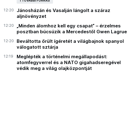
1 TOVÁBBI FORRÁS
12:20
Jánosházán és Vasalján lángolt a száraz
aljnövényzet
12:20
„Minden álomhoz kell egy csapat” – érzelmes
posztban búcsúzik a Mercedestől Gwen Lagrue
12:20
Beváltotta őrült ígéretét a világbajnok spanyol
válogatott sztárja
12:19
Meglépték a történelmi megállapodást:
atomfegyverrel és a NATO gigahadseregével
védik meg a világ olajközpontját