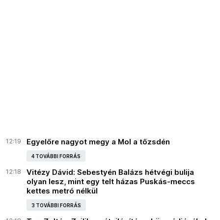
12:19
Egyelőre nagyot megy a Mol a tőzsdén
4 TOVÁBBI FORRÁS
12:18
Vitézy Dávid: Sebestyén Balázs hétvégi bulija
olyan lesz, mint egy telt házas Puskás-meccs
kettes metró nélkül
3 TOVÁBBI FORRÁS