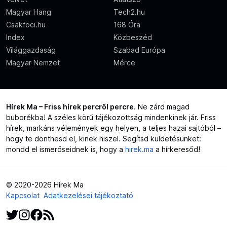
Magyar Hang
Tech2.hu
Csakfoci.hu
168 Óra
Index
Közbeszéd
Világgazdaság
Szabad Európa
Magyar Nemzet
Mérce
Hírek Ma – Friss hírek percről percre
. Ne zárd magad
buborékba! A széles körű tájékozottság mindenkinek jár. Friss
hírek, markáns vélemények egy helyen, a teljes hazai sajtóból –
hogy te dönthesd el, kinek hiszel. Segítsd küldetésünket:
mondd el ismerőseidnek is, hogy a
hirek.ma
a hírkeresőd!
© 2020-2026 Hírek Ma
Kapcsolat
Adatkezelései tájékoztató