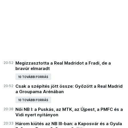
20:52
Megizzasztotta a Real Madridot a Fradi, de a
bravúr elmaradt
10 TOVÁBBI FORRÁS
20:52
Csak a szépítés jött össze: Győzött a Real Madrid
a Groupama Arénában
10 TOVÁBBI FORRÁS
20:38
Női NB I: a Puskás, az MTK, az Újpest, a PMFC és a
Vidi nyert nyitányon
20:33
Három kiütés az NB III-ban: a Kaposvár és a Gyula