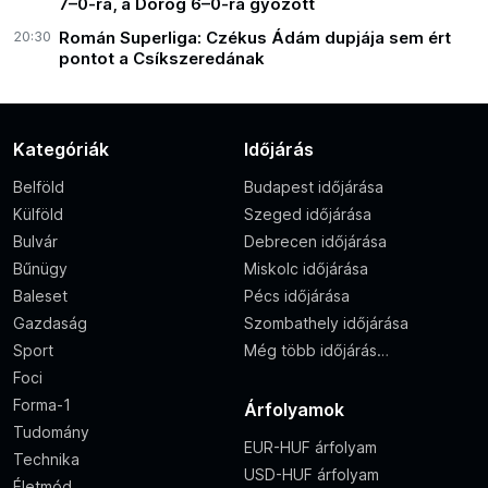
7–0-ra, a Dorog 6–0-ra győzött
20:30
Román Superliga: Czékus Ádám dupjája sem ért
pontot a Csíkszeredának
Kategóriák
Időjárás
Belföld
Budapest időjárása
Külföld
Szeged időjárása
Bulvár
Debrecen időjárása
Bűnügy
Miskolc időjárása
Baleset
Pécs időjárása
Gazdaság
Szombathely időjárása
Sport
Még több időjárás…
Foci
Forma-1
Árfolyamok
Tudomány
EUR-HUF árfolyam
Technika
USD-HUF árfolyam
Életmód