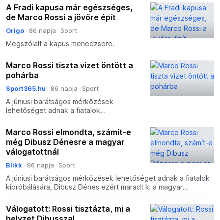
A Fradi kapusa már egészséges,
de Marco Rossi a jövőre épít
Origo
86 napja
Sport
Megszólalt a kapus menedzsere.
Marco Rossi tiszta vizet öntött a
pohárba
Sport365.hu
86 napja
Sport
A júniusi barátságos mérkőzések
lehetőséget adnak a fiatalok
kipróbálására, Dibusz Dénes ezért
maradt ki a magyar labdarúgó-válogatott
Marco Rossi elmondta, számít-e
aktuális keretéből, ám a jövőben...
még Dibusz Dénesre a magyar
válogatottnál
Blikk
86 napja
Sport
A júniusi barátságos mérkőzések lehetőséget adnak a fiatalok
kipróbálására, Dibusz Dénes ezért maradt ki a magyar
labdarúgó-válogatott aktuális keretéből, ám a jövőben ne
Válogatott: Rossi tisztázta, mi a
helyzet Dibusszal