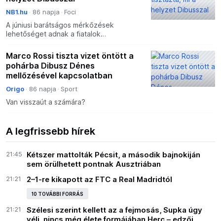
NB1.hu
86 napja
Foci
A júniusi barátságos mérkőzések
lehetőséget adnak a fiatalok
kipróbálására, Dibusz Dénes ezért
maradt ki a magyar labdarúgó-válogatott
Marco Rossi tiszta vizet öntött a
aktuális keretéből, ám
pohárba Dibusz Dénes
mellőzésével kapcsolatban
Origo
86 napja
Sport
Van visszaút a számára?
A legfrissebb hírek
21:45
Kétszer mattolták Pécsit, a második bajnokiján
sem örülhetett pontnak Ausztriában
21:21
2–1-re kikapott az FTC a Real Madridtól
10 TOVÁBBI FORRÁS
21:21
Szélesi szerint kellett az a fejmosás, Supka úgy
véli, nincs még élete formájában Herc – edzői