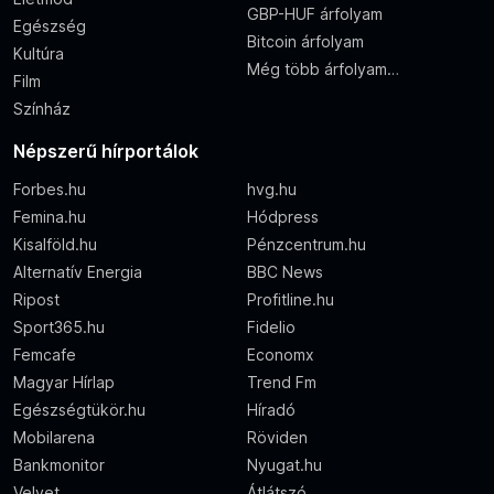
GBP-HUF árfolyam
Egészség
Bitcoin árfolyam
Kultúra
Még több árfolyam…
Film
Színház
Népszerű hírportálok
Forbes.hu
hvg.hu
Femina.hu
Hódpress
Kisalföld.hu
Pénzcentrum.hu
Alternatív Energia
BBC News
Ripost
Profitline.hu
Sport365.hu
Fidelio
Femcafe
Economx
Magyar Hírlap
Trend Fm
Egészségtükör.hu
Híradó
Mobilarena
Röviden
Bankmonitor
Nyugat.hu
Velvet
Átlátszó