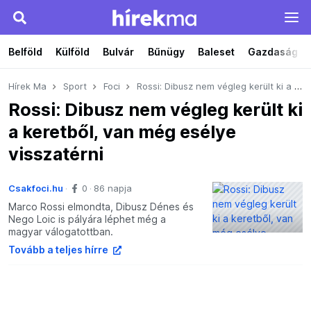
Belföld
Külföld
Bulvár
Bűnügy
Baleset
Gazdaság
Hírek Ma
Sport
Foci
Rossi: Dibusz nem végleg került ki a keretből, van még esélye visszatérni
Rossi: Dibusz nem végleg került ki
a keretből, van még esélye
visszatérni
Csakfoci.hu
0
86 napja
Marco Rossi elmondta, Dibusz Dénes és
Nego Loic is pályára léphet még a
magyar válogatottban.
Tovább a teljes hírre