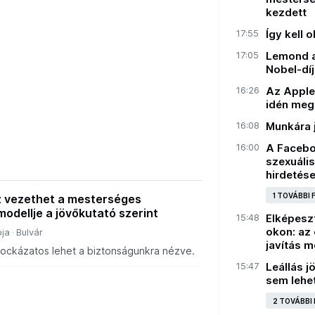
kezdett
17:55
Így kell 
17:05
Lemond a
Nobel-dí
16:26
Az Apple
idén meg
16:08
Munkára 
16:00
A Facebo
szexuáli
hirdetése
1 TOVÁBBI
 vezethet a mesterséges
 modellje a jövőkutató szerint
15:48
Elképeszt
okon: az 
ja
Bulvár
javítás 
ckázatos lehet a biztonságunkra nézve.
15:47
Leállás j
sem lehet
2 TOVÁBBI