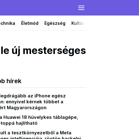
echnika
Életmód
Egészség
Kultúra
Film
Színház
le új mesterséges
bb hírek
 legdrágább az iPhone egész
n: ennyivel kérnek többet a
ért Magyarországon
 a Huawei 18 hüvelykes táblagépe,
toppá hajlítható
ult a tesztkörnyezetből a Meta
es intelligenciája, rögtön hackelni