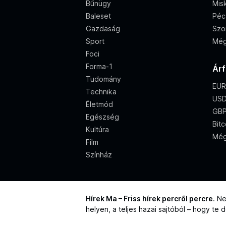
Bűnügy
Misk
Baleset
Péc
Gazdaság
Szo
Sport
Még
Foci
Forma-1
Ár
Tudomány
EUR
Technika
USD
Életmód
GBP
Egészség
Bitc
Kultúra
Még
Film
Színház
Hírek Ma – Friss hírek percről percre
. N
helyen, a teljes hazai sajtóból – hogy te