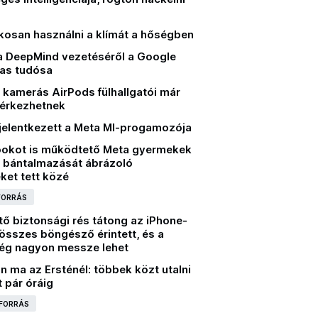
okosan használni a klímát a hőségben
 DeepMind vezetéséről a Google
jas tudósa
 kamerás AirPods fülhallgatói már
érkezhetnek
jelentkezett a Meta MI-progamozója
okot is működtető Meta gyermekek
s bántalmazását ábrázoló
ket tett közé
 FORRÁS
ő biztonsági rés tátong az iPhone-
összes böngésző érintett, és a
még nagyon messze lehet
ön ma az Ersténél: többek közt utalni
 pár óráig
 FORRÁS