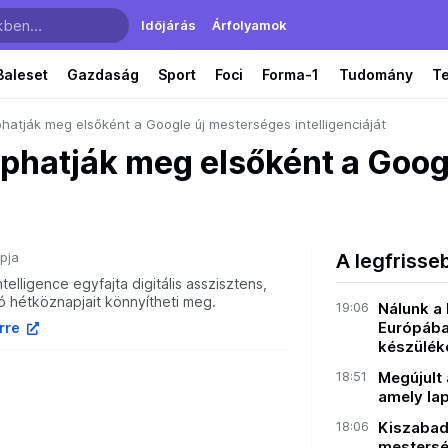
Időjárás
Árfolyamok
Baleset
Gazdaság
Sport
Foci
Forma-1
Tudomány
T
hatják meg elsőként a Google új mesterséges intelligenciáját
aphatják meg elsőként a Goog
pja
A legfrisse
elligence egyfajta digitális asszisztens,
ó hétköznapjait könnyítheti meg.
19:06
Nálunk a
Európába
írre
készülék
18:51
Megújult
amely lap
18:06
Kiszabad
mesterség