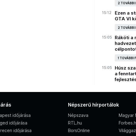
2 TOVÁBBI
15:12
Ezen a s
GTA VI k
2 TOVÁBBI
15:05
Ráköti a 
hadvezeté
célponto
1 TOVÁBBI
15:05
Húsz sza
a fenntar
fejleszté
járás
Népszerű hírportálok
apest időjárása
Népszava
Magyar 
ged időjárása
RTL.hu
Forbes.
recen időjárása
BorsOnline
Világga