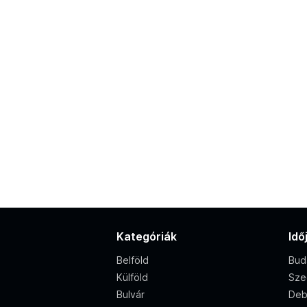
Kategóriák
Idő
Belföld
Bud
Külföld
Sze
Bulvár
Deb