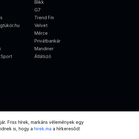
Blikk
G7
ws
Trend Fm
gtükör.hu
Velvet
Mérce
Privátbankár
x
Mandiner
 Sport
Átlátszó
ár. Friss hírek, markáns vélemények egy
eidnek is, hogy a
hirek.ma
a hírkeresőd!