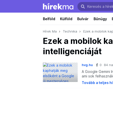
Belföld
Külföld
Bulvár
Bűnügy
Hírek Ma
Technika
Ezek a mobilok kap
Ezek a mobilok k
intelligenciáját
hvg.hu
0
84 na
A Google Gemini Int
ami sok felhasznál
Tovább a teljes h