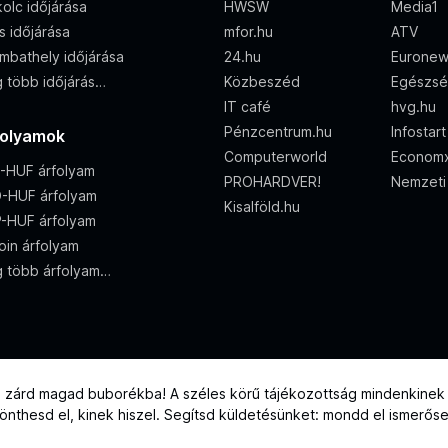
olc időjárása
HWSW
Media1
s időjárása
mfor.hu
ATV
mbathely időjárása
24.hu
Eurone
 több időjárás…
Közbeszéd
Egészsé
IT café
hvg.hu
Pénzcentrum.hu
Infostart
folyamok
Computerworld
Econom
-HUF árfolyam
PROHARDVER!
Nemzeti
-HUF árfolyam
Kisalföld.hu
-HUF árfolyam
oin árfolyam
 több árfolyam…
e zárd magad buborékba! A széles körű tájékozottság mindenkinek j
 dönthesd el, kinek hiszel. Segítsd küldetésünket: mondd el ismerős