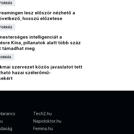
 FORRÁS
treamingen lesz először nézhető a
övetkező, hosszú előzetese
 FORRÁS
mesterséges intelligenciát a
sre Kína, pillanatok alatt több száz
t támadhat meg
 FORRÁS
kmai szervezet közös javaslatot tett
tható hazai szélerőmű-
sekért
Narancs
Tech2.hu
hu
Napidoktor.hu
zdaság
Femina.hu