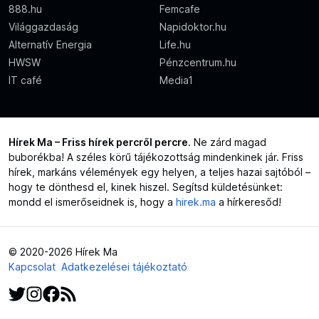
888.hu
Femcafe
Világgazdaság
Napidoktor.hu
Alternatív Energia
Life.hu
HWSW
Pénzcentrum.hu
IT café
Media1
Hírek Ma – Friss hírek percről percre
. Ne zárd magad
buborékba! A széles körű tájékozottság mindenkinek jár. Friss
hírek, markáns vélemények egy helyen, a teljes hazai sajtóból –
hogy te dönthesd el, kinek hiszel. Segítsd küldetésünket:
mondd el ismerőseidnek is, hogy a
hirek.ma
a hírkeresőd!
© 2020-2026 Hírek Ma
Kapcsolat
Adatkezelései tájékoztató