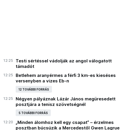
12:25
Testi sértéssel vádolják az angol válogatott
támadót
12:25
Betlehem aranyérmes a férfi 3 km-es kieséses
versenyben a vizes Eb-n
12 TOVÁBBI FORRÁS
12:25
Négyen pályáznak Lázár János megüresedett
posztjára a tenisz szövetségnél
5 TOVÁBBI FORRÁS
12:20
„Minden álomhoz kell egy csapat” – érzelmes
posztban búcsúzik a Mercedestől Gwen Lagrue