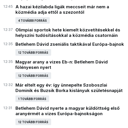
12:45
A hazai kézilabda ligák meccseit már nem a
közmédia adja ettől a szezontól
4 TOVÁBBI FORRÁS
12:37
Olimpiai sportok hete kiemelt közvetítésekkel és
helyszíni tudósításokkal a közmédia csatornáin
12:35
Betlehem Dávid zseniális taktikával Európa-bajnok
12 TOVÁBBI FORRÁS
12:35
Magyar arany a vizes Eb-n: Betlehem Dávid
fölényesen nyert
12 TOVÁBBI FORRÁS
12:32
Már eltelt egy év: így ünnepelte Szoboszlai
Dominik és Buzsik Borka kislányuk születésnapját
1 TOVÁBBI FORRÁS
12:31
Betlehem Dávid nyerte a magyar küldöttség első
aranyérmét a vizes Európa-bajnokságon
12 TOVÁBBI FORRÁS