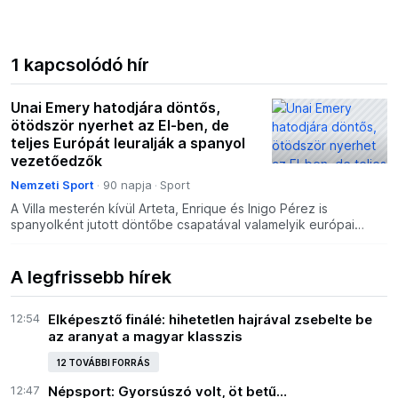
1 kapcsolódó hír
Unai Emery hatodjára döntős,
ötödször nyerhet az El-ben, de
teljes Európát leuralják a spanyol
vezetőedzők
Nemzeti Sport
90 napja
Sport
A Villa mesterén kívül Arteta, Enrique és Inigo Pérez is
spanyolként jutott döntőbe csapatával valamelyik európai
kupasorozatban ebben az idényben, amely egyébként nem a
A legfrissebb hírek
12:54
Elképesztő finálé: hihetetlen hajrával zsebelte be
az aranyat a magyar klasszis
12 TOVÁBBI FORRÁS
12:47
Népsport: Gyorsúszó volt, öt betű…