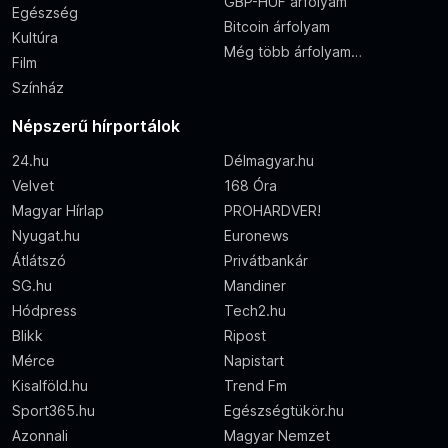
GBP-HUF árfolyam
Egészség
Bitcoin árfolyam
Kultúra
Még több árfolyam…
Film
Színház
Népszerű hírportálok
24.hu
Délmagyar.hu
Velvet
168 Óra
Magyar Hírlap
PROHARDVER!
Nyugat.hu
Euronews
Átlátszó
Privátbankár
SG.hu
Mandiner
Hódpress
Tech2.hu
Blikk
Ripost
Mérce
Napistart
Kisalföld.hu
Trend Fm
Sport365.hu
Egészségtükör.hu
Azonnali
Magyar Nemzet