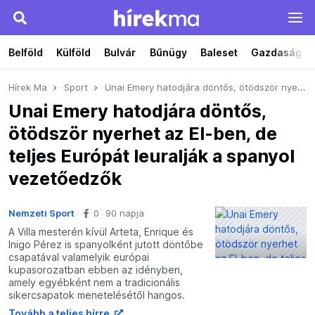
Belföld
Külföld
Bulvár
Bűnügy
Baleset
Gazdaság
Hírek Ma
Sport
Unai Emery hatodjára döntős, ötödször nyerhet az El-ben, de teljes Európát leuralják a spanyol vezetőedzők
Unai Emery hatodjára döntős,
ötödször nyerhet az El-ben, de
teljes Európát leuralják a spanyol
vezetőedzők
Nemzeti Sport
0
90 napja
A Villa mesterén kívül Arteta, Enrique és
Inigo Pérez is spanyolként jutott döntőbe
csapatával valamelyik európai
kupasorozatban ebben az idényben,
amely egyébként nem a tradicionális
sikercsapatok menetelésétől hangos.
Tovább a teljes hírre