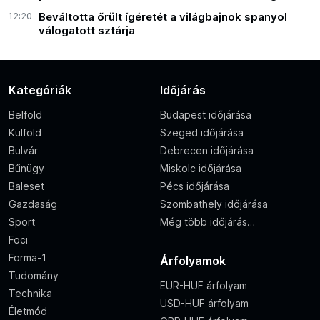
12:20
Beváltotta őrült ígéretét a világbajnok spanyol
válogatott sztárja
Kategóriák
Időjárás
Belföld
Budapest időjárása
Külföld
Szeged időjárása
Bulvár
Debrecen időjárása
Bűnügy
Miskolc időjárása
Baleset
Pécs időjárása
Gazdaság
Szombathely időjárása
Sport
Még több időjárás…
Foci
Forma-1
Árfolyamok
Tudomány
EUR-HUF árfolyam
Technika
USD-HUF árfolyam
Életmód