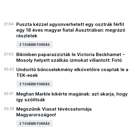
21:04
Puszta kézzel agyonverhetett egy osztrák férfit
egy 18 éves magyar fiatal Ausztriában: megrázó
részletek
3 TOVÁBBI FORRÁS
21:02
Bikiniben paparazzizták le Victoria Beckhamet −
Mosoly helyett szálkás izmokat villantott: Fotó
20:42
Undorító bűncselekmény elkövetőire csaptak le a
TEK-esek
3 TOVÁBBI FORRÁS
20:31
Meghan Markle kikérte magának: azt akarja, hogy
így szólítsák
20:29
Megszűnik Viasat tévécsatornája
Magyarországon!
2 TOVÁBBI FORRÁS