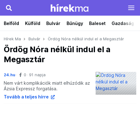
Belföld
Külföld
Bulvár
Bűnügy
Baleset
Gazdaság
Hírek Ma
Bulvár
Ördög Nóra nélkül indul el a Megasztár
Ördög Nóra nélkül indul el a
Megasztár
24.hu
0
91 napja
Nem várt komplikációk miatt elhúzódik az
Ázsia Expressz forgatása.
Tovább a teljes hírre