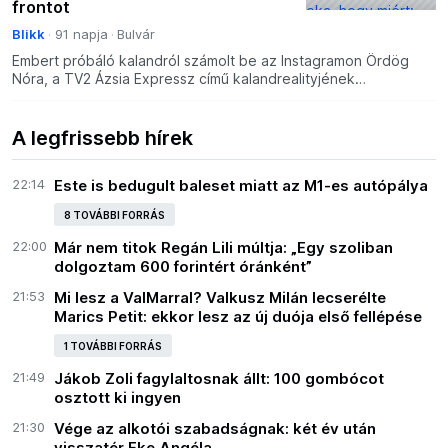
frontot
Blikk
91 napja
Bulvár
Embert próbáló kalandról számolt be az Instagramon Ördög
Nóra, a TV2 Ázsia Expressz című kalandrealityjének
műsorvezetője, aki a bolíviai állomás után a csapatával Brazíl
A legfrissebb hírek
22:14
Este is bedugult baleset miatt az M1-es autópálya
8 TOVÁBBI FORRÁS
22:00
Már nem titok Regán Lili múltja: „Egy szoliban
dolgoztam 600 forintért óránként”
21:53
Mi lesz a ValMarral? Valkusz Milán lecserélte
Marics Petit: ekkor lesz az új duója első fellépése
1 TOVÁBBI FORRÁS
21:49
Jákob Zoli fagylaltosnak állt: 100 gombócot
osztott ki ingyen
21:30
Vége az alkotói szabadságnak: két év után
visszatér Eke Angéla