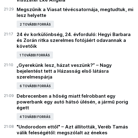
21:29
Megszűnik a Viasat tévécsatornája, megtudtuk, mi
lesz helyette
2 TOVÁBBI FORRÁS
21:17
24 év korkülönbség, 24. évforduló: Hegyi Barbara
és Zorán ritka szerelmes fotójáért odavannak a
követőik
1 TOVÁBBI FORRÁS
21:10
„Gyerekünk lesz, házat veszünk?” – Nagy
bejelentést tett a Házasság első látásra
szerelmespárja
6 TOVÁBBI FORRÁS
21:09
Debrecenben a hőség miatt felrobbant egy
powerbank egy autó hátsó ülésén, a jármű porig
égett
4 TOVÁBBI FORRÁS
21:08
"Undorodom ettől" – Azt állították, Veréb Tamás
válik feleségétől: megszólalt az énekes