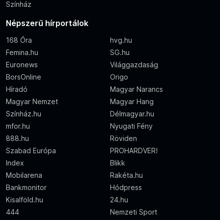
Színház
Népszerű hírportálok
168 Óra
hvg.hu
Femina.hu
SG.hu
Euronews
Világgazdaság
BorsOnline
Origo
Híradó
Magyar Narancs
Magyar Nemzet
Magyar Hang
Színház.hu
Délmagyar.hu
mfor.hu
Nyugati Fény
888.hu
Röviden
Szabad Európa
PROHARDVER!
Index
Blikk
Mobilarena
Rakéta.hu
Bankmonitor
Hódpress
Kisalföld.hu
24.hu
444
Nemzeti Sport