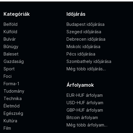
Kategóriák
Időjárás
Belföld
Budapest időjárása
Külföld
Szeged időjárása
Bulvár
Debrecen időjárása
Bűnügy
Miskolc időjárása
Baleset
Pécs időjárása
Gazdaság
Szombathely időjárása
Sport
Még több időjárás…
Foci
Forma-1
Árfolyamok
Tudomány
EUR-HUF árfolyam
Technika
USD-HUF árfolyam
Életmód
GBP-HUF árfolyam
Egészség
Bitcoin árfolyam
Kultúra
Még több árfolyam…
Film