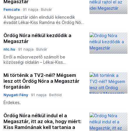
Megasztár
Femcafe
91 napja
Bulvár
A Megasztár idén elinduló kilencedik
évadát Lékai-Kiss Ramóna és Ördög Nóra
párosa vezeti majd, ám nemrégiben
kiderült, hogy a tehetségkutató első
Ördög Nóra nélkül kezdődik a
adásaiban még nem fogna
Megasztár
nlc.hu
91 napja
Bulvár
Erről a műsorvezető számolt be
közösségi oldalán – Lékai-Kiss
Ramónának is üzent.
Mi történik a TV2-nél? Mégsem
lesz ott Ördög Nóra a Megasztár
forgatásán
Nyugati Fény
91 napja
Belföld
Érdekes.
Ördög Nóra nélkül indul el a
Megasztár, itt az oka, hogy miért:
Kiss Ramónának kell tartania a