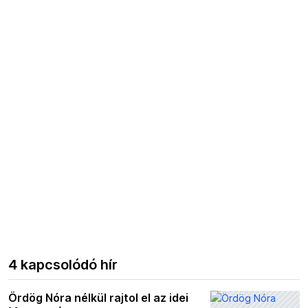
4 kapcsolódó hír
Ördög Nóra nélkül rajtol el az idei