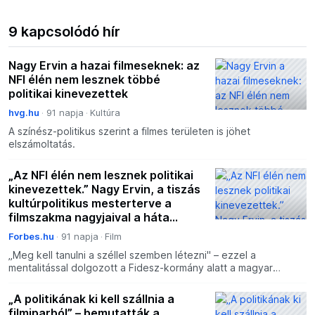
9 kapcsolódó hír
Nagy Ervin a hazai filmeseknek: az
NFI élén nem lesznek többé
politikai kinevezettek
hvg.hu
91 napja
Kultúra
A színész-politikus szerint a filmes területen is jöhet
elszámoltatás.
„Az NFI élén nem lesznek politikai
kinevezettek.” Nagy Ervin, a tiszás
kultúrpolitikus mesterterve a
filmszakma nagyjaival a háta
mögött
Forbes.hu
91 napja
Film
„Meg kell tanulni a széllel szemben létezni" – ezzel a
mentalitással dolgozott a Fidesz-kormány alatt a magyar
mozgóképszakma jelentős része, akik a választások után fell
„A politikának ki kell szállnia a
filmiparból” – bemutatták a