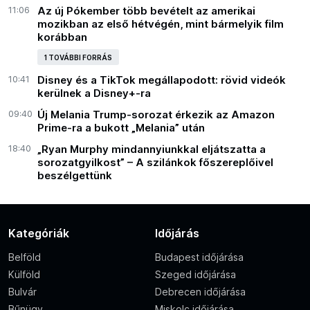
11:06
Az új Pókember több bevételt az amerikai
mozikban az első hétvégén, mint bármelyik film
korábban
1 TOVÁBBI FORRÁS
10:41
Disney és a TikTok megállapodott: rövid videók
kerülnek a Disney+-ra
09:40
Új Melania Trump-sorozat érkezik az Amazon
Prime-ra a bukott „Melania” után
18:40
„Ryan Murphy mindannyiunkkal eljátszatta a
sorozatgyilkost” – A szilánkok főszereplőivel
beszélgettünk
Kategóriák
Időjárás
Belföld
Budapest időjárása
Külföld
Szeged időjárása
Bulvár
Debrecen időjárása
Bűnügy
Miskolc időjárása