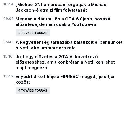
10:49
„Michael 2”: hamarosan forgatják a Michael
Jackson-életrajzi film folytatását
09:06
Megvan a dátum: jön a GTA 6 újabb, hosszú
előzetese, de nem csak a YouTube-ra
3 TOVÁBBI FORRÁS
05:43
A kegyetlenség tárházába kalauzolt el bennünket
a Netflix kolumbiai sorozata
15:16
Jött egy előzetes a GTA VI következő
előzeteséhez, amit konkrétan a Netflixen lehet
majd megnézni
13:46
Enyedi Ildikó filmje a FIPRESCI-nagydíj jelöltjei
között
4 TOVÁBBI FORRÁS