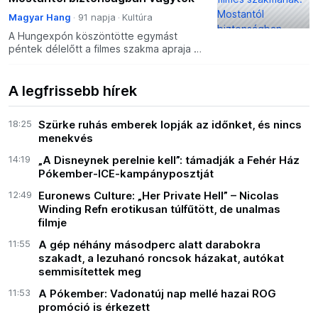
Magyar Hang
91 napja
Kultúra
A Hungexpón köszöntötte egymást
péntek délelőtt a filmes szakma apraja és
nagyja. Bemutatták a széleskörű
összefogással megírt programot, a közös
gondolkodást nyáron foly
A legfrissebb hírek
18:25
Szürke ruhás emberek lopják az időnket, és nincs
menekvés
14:19
„A Disneynek perelnie kell”: támadják a Fehér Ház
Pókember-ICE-kampányposztját
12:49
Euronews Culture: „Her Private Hell” – Nicolas
Winding Refn erotikusan túlfűtött, de unalmas
filmje
11:55
A gép néhány másodperc alatt darabokra
szakadt, a lezuhanó roncsok házakat, autókat
semmisítettek meg
11:53
A Pókember: Vadonatúj nap mellé hazai ROG
promóció is érkezett