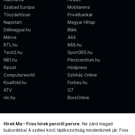
Szabad Európa
Mobilarena
Tőszdefórum
Privátbankár
Napistart
Magyar Hírlap
Délmagyar.hu
Blikk
Mérce
444
RTL.hu
888.hu
Tech2.hu
Sport365.hu
NB1.hu
Pénzcentrum.hu
Ripost
Hódpress
Computerworld
Színház Online
Kisalföld.hu
Forbes.hu
ATV
G7
nlc.hu
BorsOnline
Hírek Ma – Friss hírek percről percre
. Ne zárd magad
buborékba! A széles körű tájékozottság mindenkinek jár. Friss