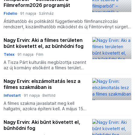
Filmreform2026 programját
Fidelio
91 napja
Színház
Átláthatóbb és politikától függetlenebb filmfinanszírozási
rendszert, kiszámíthatóbb működést és új Filmtörvényt sürget a
Filmreform2026 kezdeményezés első „white paper”
Nagy Ervin: Aki a filmes területen
bűnt követett el, az bűnhődni fog
Telex
91 napja
Film
A Tisza Párt kulturális megbízottja szerint
az új kormány elsőként a filmes terület
forrásainak megszerzésére és az
elszámoltatás megkezdésére
Nagy Ervin: elszámoltatás lesz a
koncentrálna.
filmes szakmában is
Infostart
91 napja
Belföld
A filmes szakma javaslatait meg kell
hallgatni, azokra építeni kell. A május 15-
től hivatalba lépő új kormány első
időszakában a filmes területen is a
Nagy Ervin: Aki bűnt követett el,
források megszerzés
bűnhődni fog