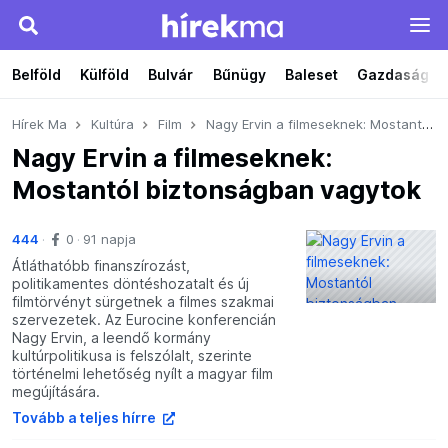
Belföld
Külföld
Bulvár
Bűnügy
Baleset
Gazdaság
Hírek Ma
Kultúra
Film
Nagy Ervin a filmeseknek: Mostantól biztonságban vagytok
Nagy Ervin a filmeseknek:
Mostantól biztonságban vagytok
444
0
91 napja
Átláthatóbb finanszírozást,
politikamentes döntéshozatalt és új
filmtörvényt sürgetnek a filmes szakmai
szervezetek. Az Eurocine konferencián
Nagy Ervin, a leendő kormány
kultúrpolitikusa is felszólalt, szerinte
történelmi lehetőség nyílt a magyar film
megújítására.
Tovább a teljes hírre