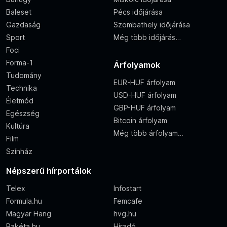
Baleset
Pécs időjárása
Gazdaság
Szombathely időjárása
Sport
Még több időjárás…
Foci
Forma-1
Árfolyamok
Tudomány
EUR-HUF árfolyam
Technika
USD-HUF árfolyam
Életmód
GBP-HUF árfolyam
Egészség
Bitcoin árfolyam
Kultúra
Még több árfolyam…
Film
Színház
Népszerű hírportálok
Telex
Infostart
Formula.hu
Femcafe
Magyar Hang
hvg.hu
Rakéta.hu
Híradó