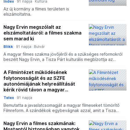
Index
91 napja
Kultúra
Az új kormány a filmes területen is
elszámoltatna.
Nagy Ervin megszólalt az
elszámoltatásról: a filmes szakma
sem marad ki
Blikk
91 napja
Bulvár
A magyar filmes szakma jövőjéről és a szükséges reformokról
beszélt Nagy Ervin, a Tisza Párt kulturális megbízottja az
EuroCine Budapest 2026 nemzetközi filmipari szakkiá
A Filmintézet működésének
folytonosságát és az SZFE
autonómiájának helyreállítását
kérik rövid távon a magyar
filmesek
Telex
91 napja
Bemutatta a javaslatcsomagját a magyar filmeseket tömörítő
Filmreform. A szándékok egybevágnak azzal, amit a Tisza
politikusa ígért az Eurocine megnyitóján.
Nagy Ervin a filmes szakmának:
Mostantól biztonságban vagytok