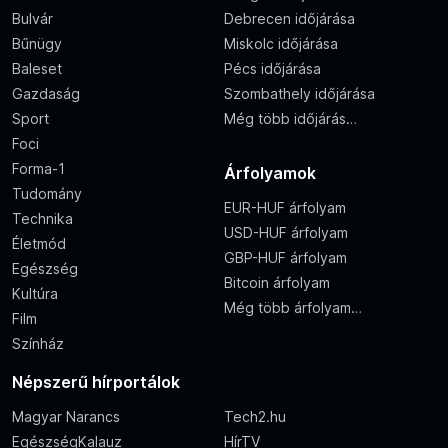
Bulvár
Debrecen időjárása
Bűnügy
Miskolc időjárása
Baleset
Pécs időjárása
Gazdaság
Szombathely időjárása
Sport
Még több időjárás…
Foci
Forma-1
Árfolyamok
Tudomány
EUR-HUF árfolyam
Technika
USD-HUF árfolyam
Életmód
GBP-HUF árfolyam
Egészség
Bitcoin árfolyam
Kultúra
Még több árfolyam…
Film
Színház
Népszerű hírportálok
Magyar Narancs
Tech2.hu
EgészségKalauz
HírTV