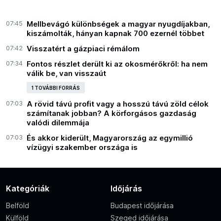
07:45
Mellbevágó különbségek a magyar nyugdíjakban,
kiszámolták, hányan kapnak 700 ezernél többet
07:42
Visszatért a gázpiaci rémálom
07:34
Fontos részlet derült ki az okosmérőkről: ha nem
válik be, van visszaút
1 TOVÁBBI FORRÁS
07:03
A rövid távú profit vagy a hosszú távú zöld célok
számítanak jobban? A körforgásos gazdaság
valódi dilemmája
07:03
És akkor kiderült, Magyarország az egymillió
vízügyi szakember országa is
Kategóriák
Időjárás
Belföld
Budapest időjárása
Külföld
Szeged időjárása