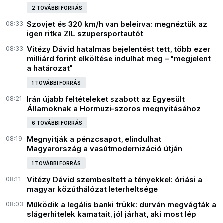
2 TOVÁBBI FORRÁS
08:33
Szovjet és 320 km/h van beleírva: megnéztük az
igen ritka ZIL szupersportautót
08:33
Vitézy Dávid hatalmas bejelentést tett, több ezer
milliárd forint elköltése indulhat meg – "megjelent
a határozat"
1 TOVÁBBI FORRÁS
08:21
Irán újabb feltételeket szabott az Egyesült
Államoknak a Hormuzi-szoros megnyitásához
6 TOVÁBBI FORRÁS
08:19
Megnyitják a pénzcsapot, elindulhat
Magyarország a vasútmodernizáció útján
1 TOVÁBBI FORRÁS
08:11
Vitézy Dávid szembesített a tényekkel: óriási a
magyar közúthálózat leterheltsége
08:03
Működik a legális banki trükk: durván megvágták a
slágerhitelek kamatait, jól járhat, aki most lép