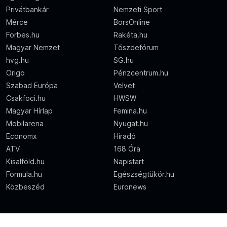
Privátbankár
Nemzeti Sport
Mérce
BorsOnline
Forbes.hu
Rakéta.hu
Magyar Nemzet
Tőszdefórum
hvg.hu
SG.hu
Origo
Pénzcentrum.hu
Szabad Európa
Velvet
Csakfoci.hu
HWSW
Magyar Hírlap
Femina.hu
Mobilarena
Nyugat.hu
Economx
Híradó
ATV
168 Óra
Kisalföld.hu
Napistart
Formula.hu
Egészségtükör.hu
Közbeszéd
Euronews