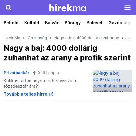
Belföld
Külföld
Bulvár
Bűnügy
Baleset
Gazdaság
Hírek Ma
Gazdaság
Nagy a baj: 4000 dollárig zuhanhat az arany a profik szerint
Nagy a baj: 4000 dollárig
zuhanhat az arany a profik szerint
Privátbankár
0
61 napja
Kritikus tartományba térhet vissza a
tőzsdesztár ára?
Tovább a teljes hírre