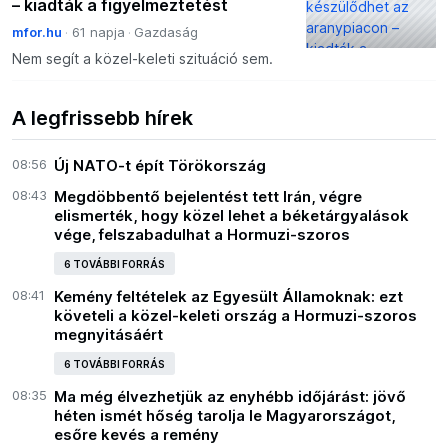
– kiadták a figyelmeztetést
mfor.hu
61 napja
Gazdaság
Nem segít a közel-keleti szituáció sem.
A legfrissebb hírek
08:56
Új NATO-t épít Törökország
08:43
Megdöbbentő bejelentést tett Irán, végre
elismerték, hogy közel lehet a béketárgyalások
vége, felszabadulhat a Hormuzi-szoros
6 TOVÁBBI FORRÁS
08:41
Kemény feltételek az Egyesült Államoknak: ezt
követeli a közel-keleti ország a Hormuzi-szoros
megnyitásáért
6 TOVÁBBI FORRÁS
08:35
Ma még élvezhetjük az enyhébb időjárást: jövő
héten ismét hőség tarolja le Magyarországot,
esőre kevés a remény