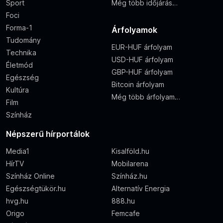
Sport
Még több időjárás…
Foci
Forma-1
Árfolyamok
Tudomány
EUR-HUF árfolyam
Technika
USD-HUF árfolyam
Életmód
GBP-HUF árfolyam
Egészség
Bitcoin árfolyam
Kultúra
Még több árfolyam…
Film
Színház
Népszerű hírportálok
Media1
Kisalföld.hu
HírTV
Mobilarena
Színház Online
Színház.hu
Egészségtükör.hu
Alternatív Energia
hvg.hu
888.hu
Origo
Femcafe