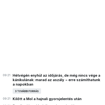
09:21
Hétvégén enyhül az időjárás, de még nincs vége a
kánikulának: marad az aszály − erre számíthatunk
a napokban
3 TOVÁBBI FORRÁS
09:21
Kilőtt a Mol a hajnali gyorsjelentés után