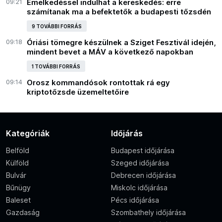
09:21
Emelkedéssel indulhat a kereskedés: erre
számítanak ma a befektetők a budapesti tőzsdén
9 TOVÁBBI FORRÁS
09:18
Óriási tömegre készülnek a Sziget Fesztivál idején,
mindent bevet a MÁV a következő napokban
1 TOVÁBBI FORRÁS
09:14
Orosz kommandósok rontottak rá egy
kriptotőzsde üzemeltetőire
Kategóriák
Időjárás
Belföld
Budapest időjárása
Külföld
Szeged időjárása
Bulvár
Debrecen időjárása
Bűnügy
Miskolc időjárása
Baleset
Pécs időjárása
Gazdaság
Szombathely időjárása