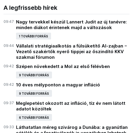
A legfrissebb hírek
09:47
Nagy tervekkel készül Lannert Judit az új tanévre:
minden diákot érintenek majd a változások
1 TOVÁBBI FORRÁS
09:44
Vállalati stratégiaalkotás a fülsüketítő AI-zajban −
Vezető szakértők nyerő tippjei az őszindító KKV
szakmai fórumon
09:42
Szépen növekedett a Mol az első félévben
9 TOVÁBBI FORRÁS
09:42
10 éves mélyponton a magyar infláció
9 TOVÁBBI FORRÁS
09:37
Meglepetést okozott az infláció, tíz év nem látott
adatot közöltek
6 TOVÁBBI FORRÁS
09:33
Láthatatlan méreg szivárog a Dunába: a gyanútlan
sétálók és a fesztiválozók is veszélyben lehetnek