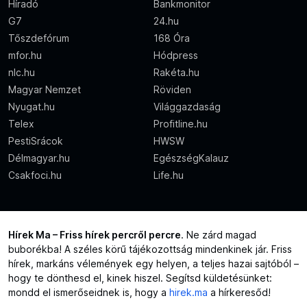
Híradó
Bankmonitor
G7
24.hu
Tőszdefórum
168 Óra
mfor.hu
Hódpress
nlc.hu
Rakéta.hu
Magyar Nemzet
Röviden
Nyugat.hu
Világgazdaság
Telex
Profitline.hu
PestiSrácok
HWSW
Délmagyar.hu
EgészségKalauz
Csakfoci.hu
Life.hu
Hírek Ma – Friss hírek percről percre
. Ne zárd magad
buborékba! A széles körű tájékozottság mindenkinek jár. Friss
hírek, markáns vélemények egy helyen, a teljes hazai sajtóból –
hogy te dönthesd el, kinek hiszel. Segítsd küldetésünket:
mondd el ismerőseidnek is, hogy a
hirek.ma
a hírkeresőd!