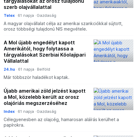
tárgyalásokat az orosz tulajdonú
szerb olajvállalattal
Telex
61 napja
Gazdaság
A magyar olajvállalat célja az amerikai szankciókkal sújtott,
orosz többségi tulajdonú NIS megvétele.
A Mol újabb engedélyt kapott
Amerikától, hogy folytassa a
tárgyalásokat Szerbiai Kőolajipari
Vállalattal
24.hu
61 napja
Belföld
Már többször haladékot kaptak.
Újabb amerikai zöld jelzést kapott
a Mol, közelebb került az orosz
olajóriás megszerzéséhez
Index
61 napja
Gazdaság
Célegyenesben az olajcég, hamarosan aláírás kerülhet a
papírokra.