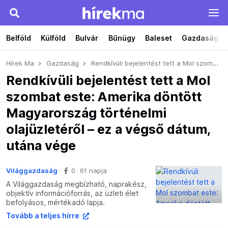
Belföld
Külföld
Bulvár
Bűnügy
Baleset
Gazdaság
Hírek Ma
Gazdaság
Rendkívüli bejelentést tett a Mol szombat este: Amerika döntött Magyarország történelmi olajüzletéről – ez a végső dátum, utána vége
Rendkívüli bejelentést tett a Mol
szombat este: Amerika döntött
Magyarország történelmi
olajüzletéről – ez a végső dátum,
utána vége
Világgazdaság
0
61 napja
A Világgazdaság megbízható, naprakész,
objektív információforrás, az üzleti élet
befolyásos, mértékadó lapja.
Tovább a teljes hírre