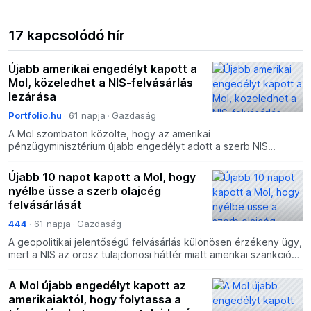
17 kapcsolódó hír
Újabb amerikai engedélyt kapott a
Mol, közeledhet a NIS-felvásárlás
lezárása
Portfolio.hu
61 napja
Gazdaság
A Mol szombaton közölte, hogy az amerikai
pénzügyminisztérium újabb engedélyt adott a szerb NIS
többségi részesedésének megszerzéséről szóló tárgyalások
folytatására. A f
Újabb 10 napot kapott a Mol, hogy
nyélbe üsse a szerb olajcég
felvásárlását
444
61 napja
Gazdaság
A geopolitikai jelentőségű felvásárlás különösen érzékeny ügy,
mert a NIS az orosz tulajdonosi háttér miatt amerikai szankciók
alatt áll.
A Mol újabb engedélyt kapott az
amerikaiaktól, hogy folytassa a