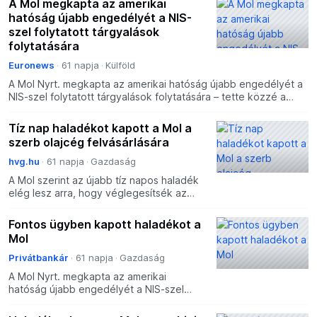
A Mol megkapta az amerikai
hatóság újabb engedélyét a NIS-
szel folytatott tárgyalások
folytatására
Euronews
61 napja
Külföld
A Mol Nyrt. megkapta az amerikai hatóság újabb engedélyét a
NIS-szel folytatott tárgyalások folytatására – tette közzé a
magyar olajtársaság a Budapesti Értéktőzsde honla
Tíz nap haladékot kapott a Mol a
szerb olajcég felvásárlására
hvg.hu
61 napja
Gazdaság
A Mol szerint az újabb tíz napos haladék
elég lesz arra, hogy véglegesítsék az
üzletet. Nemrég még arról szóltak a
hírek, hogy 30 napra volna szükség.
Fontos ügyben kapott haladékot a
Mol
Privátbankár
61 napja
Gazdaság
A Mol Nyrt. megkapta az amerikai
hatóság újabb engedélyét a NIS-szel
folytatott tárgyalások folytatására.