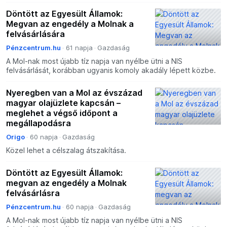
Döntött az Egyesült Államok:
Megvan az engedély a Molnak a
felvásárlására
Pénzcentrum.hu
61 napja
Gazdaság
A Mol-nak most újabb tíz napja van nyélbe ütni a NIS
felvásárlását, korábban ugyanis komoly akadály lépett közbe.
Nyeregben van a Mol az évszázad
magyar olajüzlete kapcsán –
meglehet a végső időpont a
megállapodásra
Origo
60 napja
Gazdaság
Közel lehet a célszalag átszakítása.
Döntött az Egyesült Államok:
megvan az engedély a Molnak
felvásárlásra
Pénzcentrum.hu
60 napja
Gazdaság
A Mol-nak most újabb tíz napja van nyélbe ütni a NIS