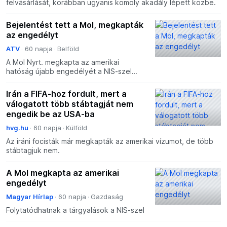
felvásárlását, korábban ugyanis komoly akadály lépett közbe.
Bejelentést tett a Mol, megkapták
az engedélyt
ATV
60 napja
Belföld
A Mol Nyrt. megkapta az amerikai
hatóság újabb engedélyét a NIS-szel
folytatott tárgyalások folytatására – tette
közzé a magyar olajtársaság a Budapesti
Irán a FIFA-hoz fordult, mert a
Értéktőzsde honla
válogatott több stábtagját nem
engedik be az USA-ba
hvg.hu
60 napja
Külföld
Az iráni focisták már megkapták az amerikai vízumot, de több
stábtagjuk nem.
A Mol megkapta az amerikai
engedélyt
Magyar Hírlap
60 napja
Gazdaság
Folytatódhatnak a tárgyalások a NIS-szel