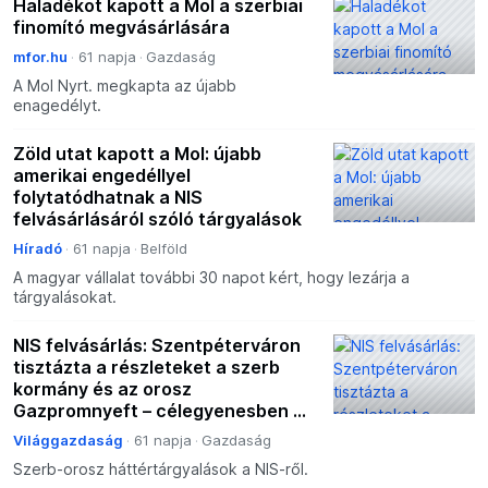
Haladékot kapott a Mol a szerbiai
finomító megvásárlására
mfor.hu
61 napja
Gazdaság
A Mol Nyrt. megkapta az újabb
enagedélyt.
Zöld utat kapott a Mol: újabb
amerikai engedéllyel
folytatódhatnak a NIS
felvásárlásáról szóló tárgyalások
Híradó
61 napja
Belföld
A magyar vállalat további 30 napot kért, hogy lezárja a
tárgyalásokat.
NIS felvásárlás: Szentpéterváron
tisztázta a részleteket a szerb
kormány és az orosz
Gazpromnyeft – célegyenesben a
Mol
Világgazdaság
61 napja
Gazdaság
Szerb-orosz háttértárgyalások a NIS-ről.