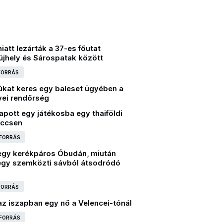
iatt lezárták a 37-es főutat
újhely és Sárospatak között
 FORRÁS
kat keres egy baleset ügyében a
ei rendőrség
apott egy játékosba egy thaiföldi
eccsen
 FORRÁS
egy kerékpáros Óbudán, miután
 egy szemközti sávból átsodródó
 FORRÁS
az iszapban egy nő a Velencei-tónál
 FORRÁS