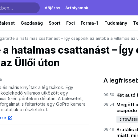
Időjárás
Árfolyamok
Baleset
Gazdaság
Sport
Foci
Forma-1
Tudomány
T
zítette a hatalmas csattanást – Így csapódik az autóba a villamos az Ü
 a hatalmas csattanást – Így
az Üllői úton
a
A legfrisse
 és máris kinyíltak a légzsákok. Egy
 közlekedő villamos ütközött egy
09:50
Két autó
nius 5-én pénteken délután. A balesetet,
forgalmat is feltartotta egy GoPro kamera
08:54
Megjött 
s mutatjuk a részleteket.
csapódot
írre
2 TOVÁBBI
08:49
Brutális 
miatt: mi