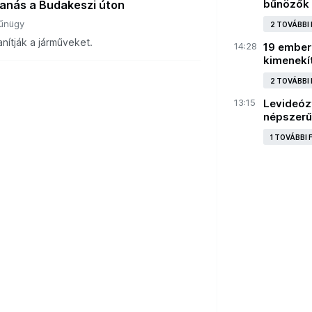
bűnözők
anás a Budakeszi úton
űnügy
2 TOVÁBBI
anítják a járműveket.
14:28
19 embert
kimenekít
2 TOVÁBBI
13:15
Levideózt
népszerű
1 TOVÁBBI