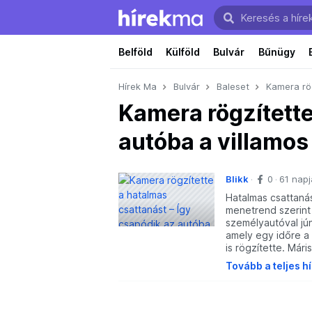
Belföld
Külföld
Bulvár
Bűnügy
Hírek Ma
Bulvár
Baleset
Kamera rög
Kamera rögzítette
autóba a villamos 
Blikk
0
61 napj
Hatalmas csattanás
menetrend szerint
személyautóval jú
amely egy időre a 
is rögzítette. Mári
Tovább a teljes h