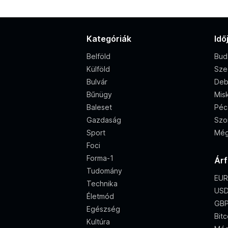
Kategóriák
Idő
Belföld
Bud
Külföld
Sze
Bulvár
Deb
Bűnügy
Misk
Baleset
Péc
Gazdaság
Szo
Sport
Még
Foci
Forma-1
Ár
Tudomány
EUR
Technika
USD
Életmód
GBP
Egészség
Bitc
Kultúra