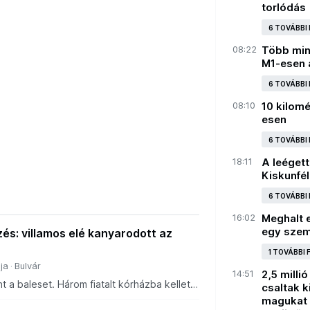
torlódás
6 TOVÁBBI
08:22
Több mint
M1-esen a
6 TOVÁBBI
08:10
10 kilomé
esen
6 TOVÁBBI
18:11
A leégett
Kiskunfé
6 TOVÁBBI
16:02
Meghalt e
egy szem
és: villamos elé kanyarodott az
1 TOVÁBBI
ja
Bulvár
14:51
2,5 milli
nt a baleset. Három fiatalt kórházba kellett
csaltak k
magukat 