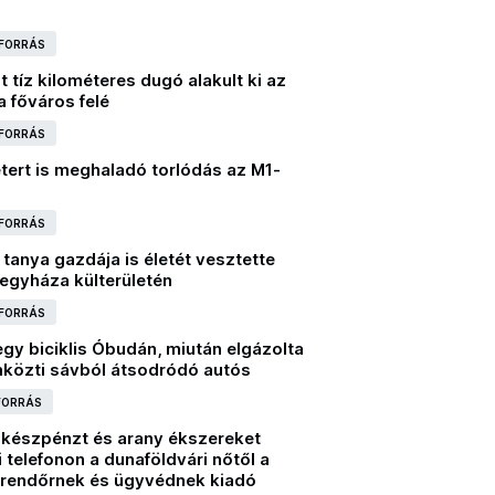
 FORRÁS
 tíz kilométeres dugó alakult ki az
 főváros felé
 FORRÁS
tert is meghaladó torlódás az M1-
 FORRÁS
 tanya gazdája is életét vesztette
legyháza külterületén
 FORRÁS
gy biciklis Óbudán, miután elgázolta
közti sávból átsodródó autós
 FORRÁS
ó készpénzt és arany ékszereket
i telefonon a dunaföldvári nőtől a
rendőrnek és ügyvédnek kiadó