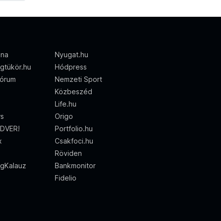
ena
Nyugat.hu
gtükör.hu
Hódpress
órum
Nemzeti Sport
Közbeszéd
Life.hu
ws
Origo
DVER!
Portfolio.hu
x
Csakfoci.hu
Röviden
gKalauz
Bankmonitor
Fidelio