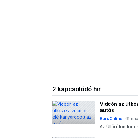
2 kapcsolódó hír
Videón az ütköz
autós
BorsOnline
61 nap
Az Üllői úton törté
szállítani.