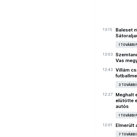
13:15
Baleset m
Sátoralja
1 TOVÁBBI
13:03
Szemtanú
Vas megy
12:43
Villám cs
futballm
3 TOVÁBBI
12:27
Meghalt 
elütötte
autós
1 TOVÁBBI
12:01
Elmerült 
7 TOVÁBBI