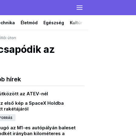
echnika
Életmód
Egészség
Kultúra
Film
Színház
llői úton
 csapódik az
bb hírek
 ütközött az ATEV-nél
az első kép a SpaceX Holdba
t rakétájáról
 FORRÁS
dugó az M1-es autópályán baleset
ndkét irányban kilométeres a