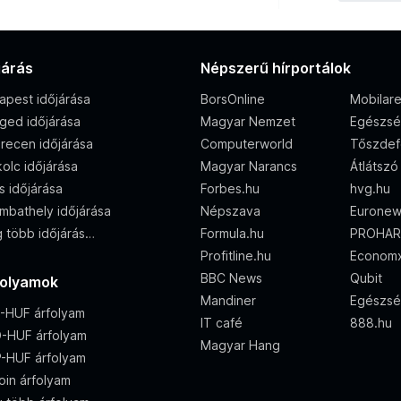
járás
Népszerű hírportálok
apest időjárása
BorsOnline
Mobilar
ged időjárása
Magyar Nemzet
Egészsé
recen időjárása
Computerworld
Tőszdef
olc időjárása
Magyar Narancs
Átlátszó
s időjárása
Forbes.hu
hvg.hu
mbathely időjárása
Népszava
Eurone
 több időjárás…
Formula.hu
PROHAR
Profitline.hu
Econom
BBC News
Qubit
folyamok
Mandiner
Egészsé
-HUF árfolyam
IT café
888.hu
-HUF árfolyam
Magyar Hang
-HUF árfolyam
oin árfolyam