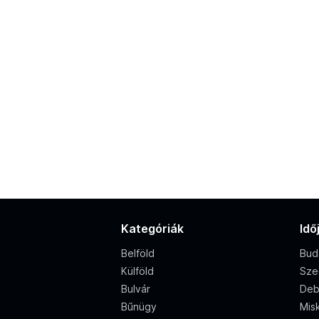
Kategóriák
Idő
Belföld
Bud
Külföld
Sze
Bulvár
Deb
Bűnügy
Misk