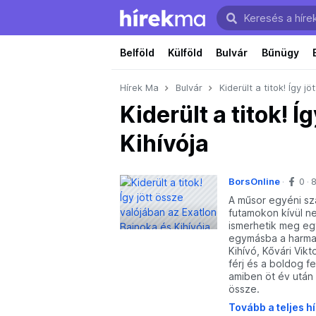
Belföld
Külföld
Bulvár
Bűnügy
Hírek Ma
Bulvár
Kiderült a titok! Így 
Kiderült a titok! 
Kihívója
BorsOnline
0
8
A műsor egyéni sz
futamokon kívül n
ismerhetik meg eg
egymásba a harmad
Kihívó, Kővári Vik
férj és a boldog f
amiben öt év után l
össze.
Tovább a teljes h