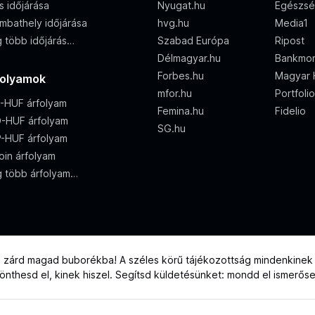
s időjárása
Nyugat.hu
Egészsé
mbathely időjárása
hvg.hu
Media1
 több időjárás…
Szabad Európa
Ripost
Délmagyar.hu
Bankmon
Forbes.hu
Magyar H
folyamok
mfor.hu
Portfoli
-HUF árfolyam
Femina.hu
Fidelio
-HUF árfolyam
SG.hu
-HUF árfolyam
oin árfolyam
 több árfolyam…
e zárd magad buborékba! A széles körű tájékozottság mindenkinek j
 dönthesd el, kinek hiszel. Segítsd küldetésünket: mondd el ismerős