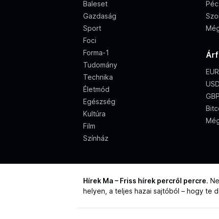
Baleset
Péc
Gazdaság
Szo
Sport
Még
Foci
Forma-1
Ár
Tudomány
EUR
Technika
USD
Életmód
GBP
Egészség
Bitc
Kultúra
Még
Film
Színház
Hírek Ma – Friss hírek percről percre
. N
helyen, a teljes hazai sajtóból – hogy te