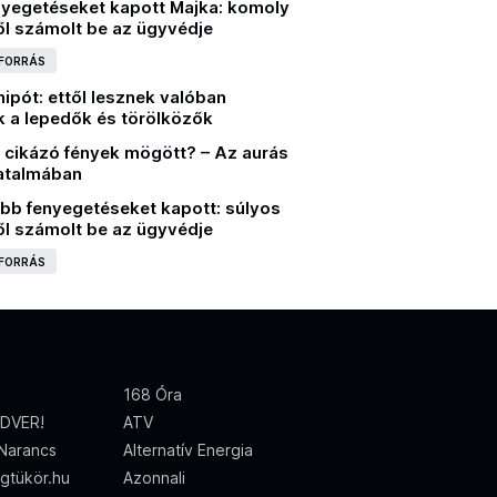
nyegetéseket kapott Majka: komoly
ől számolt be az ügyvédje
 FORRÁS
ipót: ettől lesznek valóban
k a lepedők és törölközők
 a cikázó fények mögött? – Az aurás
atalmában
abb fenyegetéseket kapott: súlyos
ől számolt be az ügyvédje
 FORRÁS
168 Óra
DVER!
ATV
Narancs
Alternatív Energia
gtükör.hu
Azonnali