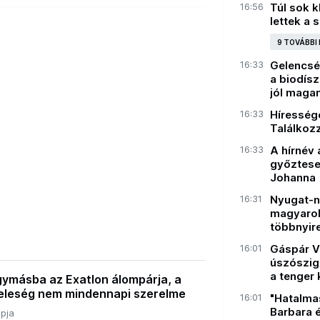
16:56
Túl sok k
lettek a 
9 TOVÁBBI
16:33
Gelencsé
a biodís
jól maga
16:33
Híresség
Találkozz
16:33
A hírnév 
győztese:
Johanna
16:31
Nyugat-ní
magyarok
többnyir
16:01
Gáspár V
úszószige
a tenger
gymásba az Exatlon álompárja, a
 feleség nem mindennapi szerelme
16:01
"Hatalmas
Barbara é
pja