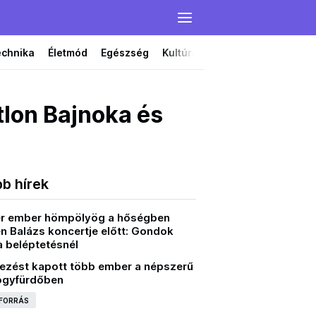
echnika
Életmód
Egészség
Kultúra
Film
Színház
atlon Bajnoka és
bb hírek
r ember hömpölyög a hőségben
n Balázs koncertje előtt: Gondok
a beléptetésnél
ezést kapott több ember a népszerű
ógyfürdőben
 FORRÁS