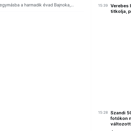
 egymásba a harmadik évad Bajnoka,
15:39
Verebes I
 Kihívó, Kővári Viktor?
titkolja,
15:28
Szandi 5
fotókon 
változott