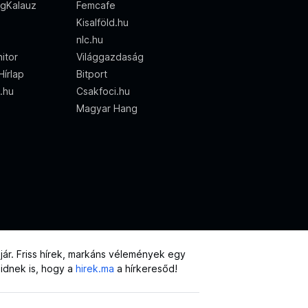
gKalauz
Femcafe
Kisalföld.hu
nlc.hu
itor
Világgazdaság
írlap
Bitport
o.hu
Csakfoci.hu
Magyar Hang
ár. Friss hírek, markáns vélemények egy
eidnek is, hogy a
hirek.ma
a hírkeresőd!