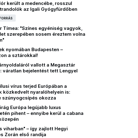
lór került a medencébe, rosszul
strandolók az Igali Gyógyfürdőben
 FORRÁS
r Tímea: "Színes egyéniség vagyok,
zlet szerepében sosem éreztem volna
m"
ek nyomában Budapesten –
on a sztárokkal!
árnyoldaláról vallott a Megasztár
 váratlan bejelentést tett Lengyel
lusi vírus terjed Európában a
 közkedvelt nyaralóhelyein is:
e szúnyogcsípés okozza
irág Európa legújabb luxus
tén pihent – ennyibe kerül a cabana
 közepén
 viharban" – így zajlott Hegyi
s Zorán első randija