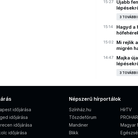
15:27
Újabb fe
lépésekr
3 TOVÁBBI
15:14
Hagyd a h
hófehére
15:02
Mi rejlik
migrén h
14:47
Majka új
lépésekr
3 TOVÁBBI
járás
Népszerű hírportálok
apest időjárása
Színház.hu
HírTV
ged időjárása
Tőszdefórum
PROHAR
recen időjárása
Mandiner
Magyar 
olc időjárása
Blikk
Egészsé