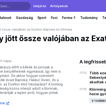
Időjárás
Árfolyamok
Baleset
Gazdaság
Sport
Foci
Forma-1
Tudomány
T
jött össze valójában az Exatlon Bajnoka és Kihívója
Így jött össze valójában az Ex
5 napja
A legfrisse
akasza előtt a kékek és pirosak a
em beszélhetnek egymással, így nem is
17:12
Több eze
ymást. De akkor hogyan szeretett
Sebestyé
ik évad Bajnoka, Halász Vivien, és a
akadtak 
tor, az Exatlon első házaspárja? A boldog
eleség közös interjút adott a Borsnak,
17:10
Klórmérg
erántják a leplet arról, hogyan jöttek
hazai gy
9 TOVÁBBI
írre