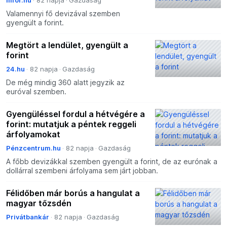
mfor.hu
82 napja
Gazdaság
Valamennyi fő devizával szemben
gyengült a forint.
Megtört a lendület, gyengült a
forint
24.hu
82 napja
Gazdaság
De még mindig 360 alatt jegyzik az
euróval szemben.
Gyengüléssel fordul a hétvégére a
forint: mutatjuk a péntek reggeli
árfolyamokat
Pénzcentrum.hu
82 napja
Gazdaság
A főbb devizákkal szemben gyengült a forint, de az eurónak a
dollárral szembeni árfolyama sem járt jobban.
Félidőben már borús a hangulat a
magyar tőzsdén
Privátbankár
82 napja
Gazdaság