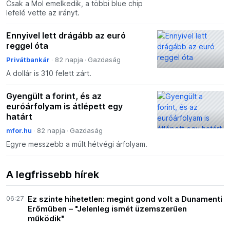
Csak a Mol emelkedik, a többi blue chip
lefelé vette az irányt.
Ennyivel lett drágább az euró
reggel óta
Privátbankár
82 napja
Gazdaság
A dollár is 310 felett zárt.
Gyengült a forint, és az
euróárfolyam is átlépett egy
határt
mfor.hu
82 napja
Gazdaság
Egyre messzebb a múlt hétvégi árfolyam.
A legfrissebb hírek
06:27
Ez szinte hihetetlen: megint gond volt a Dunamenti
Erőműben – "Jelenleg ismét üzemszerűen
működik"