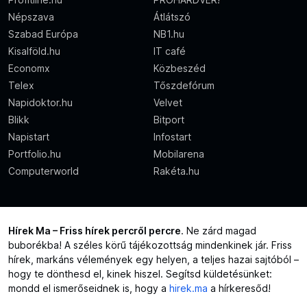
Népszava
Átlátszó
Szabad Európa
NB1.hu
Kisalföld.hu
IT café
Economx
Közbeszéd
Telex
Tőszdefórum
Napidoktor.hu
Velvet
Blikk
Bitport
Napistart
Infostart
Portfolio.hu
Mobilarena
Computerworld
Rakéta.hu
Hírek Ma – Friss hírek percről percre
. Ne zárd magad
buborékba! A széles körű tájékozottság mindenkinek jár. Friss
hírek, markáns vélemények egy helyen, a teljes hazai sajtóból –
hogy te dönthesd el, kinek hiszel. Segítsd küldetésünket:
mondd el ismerőseidnek is, hogy a
hirek.ma
a hírkeresőd!