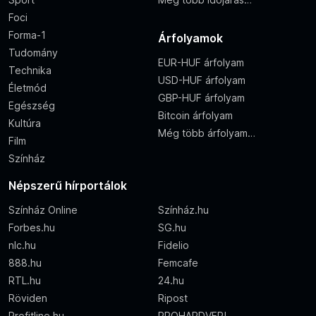
Foci
Forma-1
Árfolyamok
Tudomány
EUR-HUF árfolyam
Technika
USD-HUF árfolyam
Életmód
GBP-HUF árfolyam
Egészség
Bitcoin árfolyam
Kultúra
Még több árfolyam…
Film
Színház
Népszerű hírportálok
Színház Online
Színház.hu
Forbes.hu
SG.hu
nlc.hu
Fidelio
888.hu
Femcafe
RTL.hu
24.hu
Röviden
Ripost
Profitline.hu
PROHARDVER!