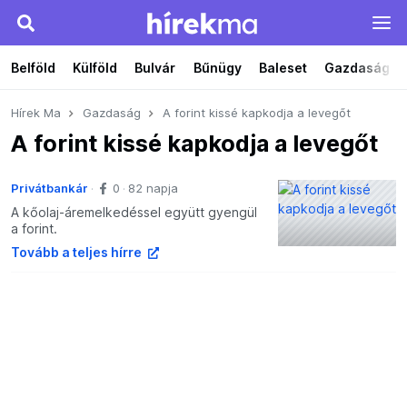
Belföld
Külföld
Bulvár
Bűnügy
Baleset
Gazdaság
Hírek Ma
Gazdaság
A forint kissé kapkodja a levegőt
A forint kissé kapkodja a levegőt
Privátbankár
0
82 napja
A kőolaj-áremelkedéssel együtt gyengül
a forint.
Tovább a teljes hírre