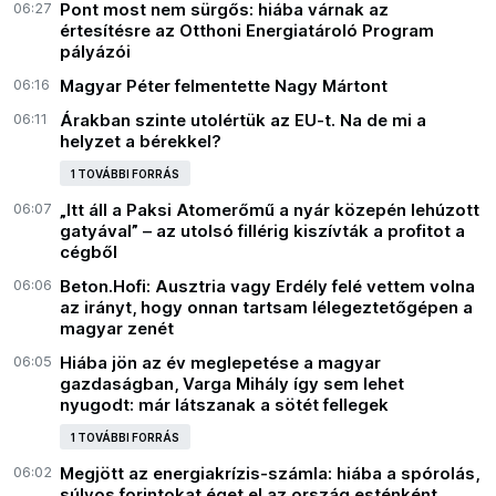
06:27
Pont most nem sürgős: hiába várnak az
értesítésre az Otthoni Energiatároló Program
pályázói
06:16
Magyar Péter felmentette Nagy Mártont
06:11
Árakban szinte utolértük az EU-t. Na de mi a
helyzet a bérekkel?
1 TOVÁBBI FORRÁS
06:07
„Itt áll a Paksi Atomerőmű a nyár közepén lehúzott
gatyával” – az utolsó fillérig kiszívták a profitot a
cégből
06:06
Beton.Hofi: Ausztria vagy Erdély felé vettem volna
az irányt, hogy onnan tartsam lélegeztetőgépen a
magyar zenét
06:05
Hiába jön az év meglepetése a magyar
gazdaságban, Varga Mihály így sem lehet
nyugodt: már látszanak a sötét fellegek
1 TOVÁBBI FORRÁS
06:02
Megjött az energiakrízis-számla: hiába a spórolás,
súlyos forintokat éget el az ország esténként