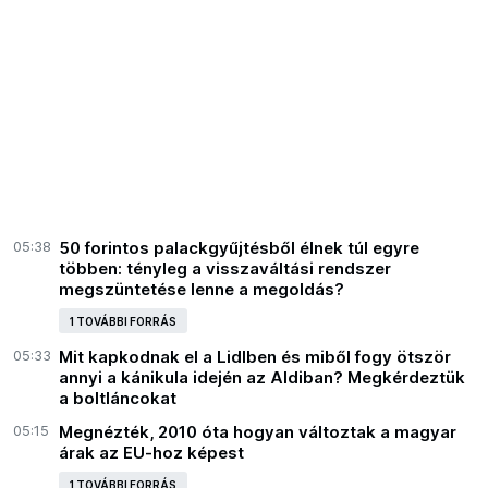
05:38
50 forintos palackgyűjtésből élnek túl egyre
többen: tényleg a visszaváltási rendszer
megszüntetése lenne a megoldás?
1 TOVÁBBI FORRÁS
05:33
Mit kapkodnak el a Lidlben és miből fogy ötször
annyi a kánikula idején az Aldiban? Megkérdeztük
a boltláncokat
05:15
Megnézték, 2010 óta hogyan változtak a magyar
árak az EU-hoz képest
1 TOVÁBBI FORRÁS