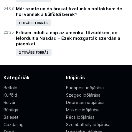
04:08
Már szinte uniós árakat fizetünk a boltokban: de
hol vannak a külföldi bérek?
1 TOVÁBBI FORRÁS
22:25
Erősen indult a nap az amerikai tőzsdéken, de
lefordult a Nasdaq – Ezek mozgatták szerdán a
piacokat
2 TOVÁBBI FORRÁS
Kategóriák
Időjárás
Belföld
Budapest időjárása
Külföld
Szeged időjárása
Bulvár
Debrecen időjárása
Bűnügy
Miskolc időjárása
Baleset
Pécs időjárása
Gazdaság
Szombathely időjárása
Sport
Még több időjárás…