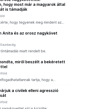
n, hogy most már a magyarok által
ját is támadják
föld
 kérte, hogy tegyenek meg mindent az
ért és a háború békés lezárásáért.
n Anita és az orosz nagykövet
Gazdaság
 dróntámadás miatt rendelt be.
ondta, miről beszélt a bekéretett
ttel
lföld
elfogadhatatlannak tartja, hogy a
talját is érintik.
árjuk a civilek elleni agresszió
ását
lföld
 nagykövettel azt is közölte: