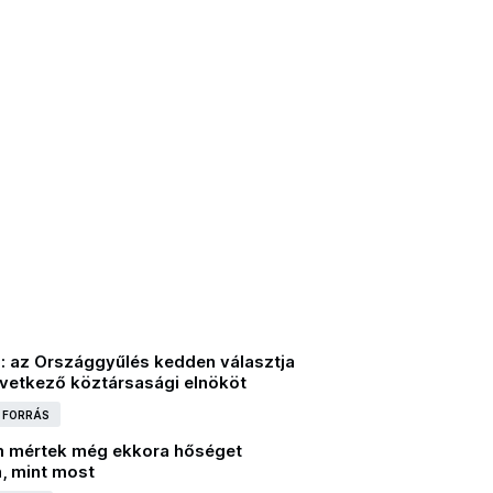
s: az Országgyűlés kedden választja
vetkező köztársasági elnököt
I FORRÁS
 mértek még ekkora hőséget
n, mint most