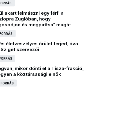
 FORRÁS
l akart felmászni egy férfi a
szlopra Zuglóban, hogy
gosodjon és megpirítsa” magát
 FORRÁS
és életveszélyes őrület terjed, óva
 Sziget szervezői
 FORRÁS
gvan, mikor dönti el a Tisza-frakció,
egyen a köztársasági elnök
I FORRÁS