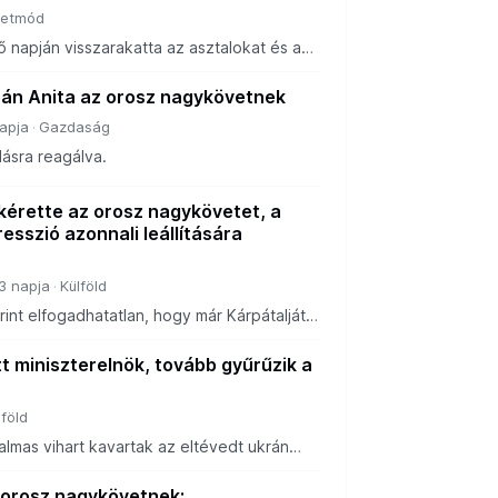
letmód
ő napján visszarakatta az asztalokat és a
minisztérium büféjébe – számolt be a HVG
zter szerint a bútorokat Szijjárt
án Anita az orosz nagykövetnek
apja
Gazdaság
dásra reagálva.
kérette az orosz nagykövetet, a
gresszió azonnali leállítására
3 napja
Külföld
nt elfogadhatatlan, hogy már Kárpátalját
t miniszterelnök, tovább gyűrűzik a
lföld
lmas vihart kavartak az eltévedt ukrán
gül a balti állam területén zuhantak le.
miniszter volt kénytelen távozni, mo
 orosz nagykövetnek: