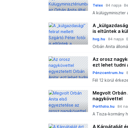
Telex
84 napja
Be
A külügyminiszter
orosz rakétatámadá
A „külgazdasági”
is eltűntek a kü
hvg.hu
84 napja
Orbán Anita állomá
Bem téren, ahol in
visszahelyezésén k
Az orosz nagyk
ezt lehet tudni
Pénzcentrum.hu
Fél 12 körül érkez
Sztanyiszlavov or
egyeztetés után t
Megvolt Orbán 
nagykövettel
Portfolio.hu
84 na
A Tisza-kormány h
nagykövetet a Kár
szakítást jelent a
A Kárpátalját é