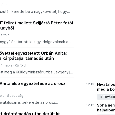
lföld
 azután kérette be a nagykövetet, hogy
s érte Kárpátalját.
 felirat mellett Szijjártó Péter fotói
lügyből
Belföld
nygyűlést tartott külügyi dolgozóknak a
formációink szerint a büféasztalok
ívül azt is bejelentette, hogy a dolgozók
övettel egyeztetett Orbán Anita:
 a kárpátaljai támadás után
84 napja
Külföld
ett meg a Külügyminisztériumba Jevgenyij
osz nagykövet, aki mintegy félórás
ávozott az épületből.
Anita első egyeztetése az orosz
12:13
Hivatalo
meg a kö
pja
Gazdaság
16 TOVÁBB
ivatalosan is bekérette az orosz
12:12
Soha nem
pátalját érő dróntámadások után, ami éles
hajnalba
z elmúlt évek magyar diplomáciai gyakorlatá
rt dróntámadás után derült ki: