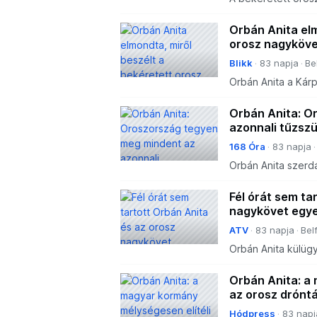
mélységesen elítél
Orbán Anita elm
orosz nagyköve
Blikk
83 napja
Be
Orbán Anita a Kárp
orosz nagykövetet.
mi hangzott el a t
Orbán Anita: O
azonnali tűzsz
168 Óra
83 napja
Orbán Anita szerd
csütörtökön egy vi
megbeszélésen.
Fél órát sem ta
nagykövet egye
ATV
83 napja
Bel
Orbán Anita külüg
nagykövetet, miut
Orbán Anita: a
az orosz drónt
Hódpress
83 napj