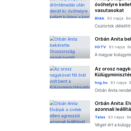
óvóhelyre kelle
vasutasokat
Blikk
83 napja
Be
Csütörtök délelőt
Oroszország buda
kormány bekérette
Orbán Anita be
támadás so
HírTV
83 napja
B
A magyar külügymi
tárgyalni szeretn
nagykövetével, a K
Az orosz nagykö
Külügyminiszté
hvg.hu
83 napja
Orbán Anita rendel
miatt.
Orbán Anita: Elv
azonnali leállít
Telex
83 napja
Be
Véget ért a külüg
egyeztetése.