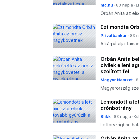
nlc.hu
83 napja
É
Orbán Anita az els
székeket a Külügy
. Az új külügyminis
Ezt mondta Orb
Privátbankár
83 n
A kárpátaljai táma
Orbán Anita be
civilek elleni a
szólított fel
Magyar Nemzet
8
Magyarország szeri
is támadás éri.
Lemondott a let
drónbotrány
Blikk
83 napja
Kü
Lettországban hata
drónok, amelyek vé
Először a védelmi 
Orbán Anita az