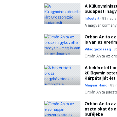
A Külügyminisz
budapesti nag
Infostart
83 napja
A magyar kormány e
agresszió azonnali 
dróntámadás miat
Orbán Anita az 
is van az ered
Világgazdaság
8
Orbán Anita az oro
A bekéretett o
külügyminiszter
Kárpátalját ért
Magyar Hang
83 
Orbán Anita jelezte
leállítását.
Orbán Anita az 
asztalokat és a
büféjébe