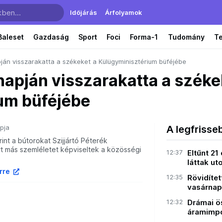
Időjárás
Árfolyamok
Baleset
Gazdaság
Sport
Foci
Forma-1
Tudomány
T
ján visszarakatta a székeket a Külügyminisztérium büféjébe
napján visszarakatta a széke
um büféjébe
pja
A legfrisse
int a bútorokat Szijjártó Péterék
ert más szemléletet képviseltek a közösségi
12:37
Eltűnt 21
láttak uto
írre
12:35
Rövidítet
vasárnap 
12:32
Drámai ö
áramimpor