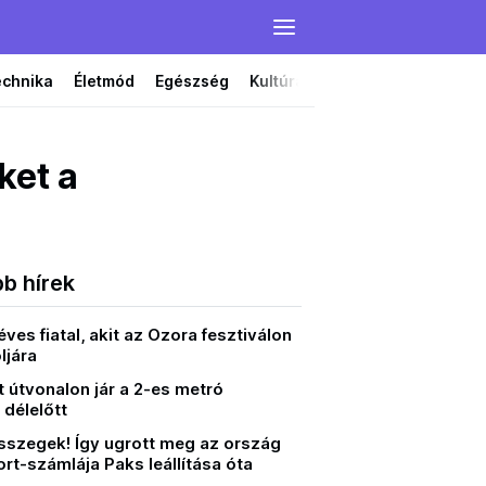
echnika
Életmód
Egészség
Kultúra
Film
Színház
ket a
bb hírek
 éves fiatal, akit az Ozora fesztiválon
ljára
t útvonalon jár a 2-es metró
délelőtt
sszegek! Így ugrott meg az ország
t-számlája Paks leállítása óta