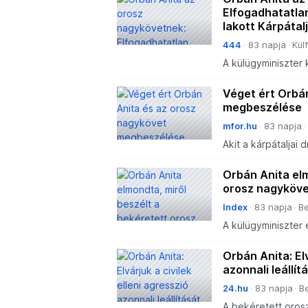
Elfogadhatatla
lakott Kárpátal
444
83 napja
Kül
A külügyminiszter
azonnal tűzszünet
Véget ért Orbá
megbeszélése
mfor.hu
83 napja
Akit a kárpátaljai
Orbán Anita elm
orosz nagyköve
Index
83 napja
Be
A külügyminiszter 
támadások már Kárpá
Orbán Anita: Elv
azonnali leállít
24.hu
83 napja
Be
A bekéretett orosz