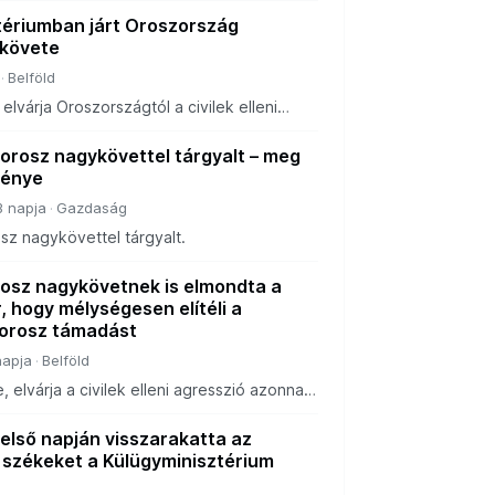
tériumban járt Oroszország
ykövete
Belföld
lvárja Oroszországtól a civilek elleni
leállítását – ezt mondta a kárpátaljai
t bekéretett orosz nagykövetnek a magya
orosz nagykövettel tárgyalt – meg
ménye
3 napja
Gazdaság
sz nagykövettel tárgyalt.
rosz nagykövetnek is elmondta a
, hogy mélységesen elítéli a
 orosz támadást
napja
Belföld
, elvárja a civilek elleni agresszió azonnali
első napján visszarakatta az
 székeket a Külügyminisztérium