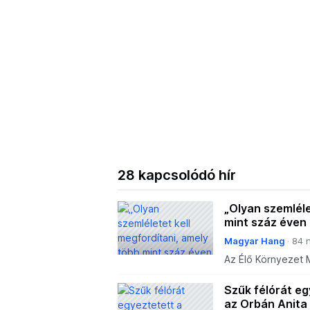
28 kapcsolódó hír
„Olyan szemléle
mint száz éven 
Magyar Hang
84 
Az Élő Környezet M
szerint nemcsak a
párbeszédet és a 
Szűk félórát e
az Orbán Anita 