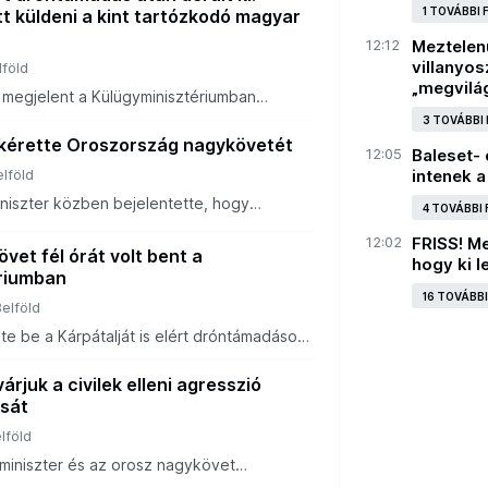
1 TOVÁBBI
tt küldeni a kint tartózkodó magyar
12:12
Meztelenü
villanyo
lföld
„megvilá
t megjelent a Külügyminisztériumban
pesti nagykövete, miután a magyar
3 TOVÁBBI
 a Kárpátalját érő dróntámadás miatt. A
kérette Oroszország nagykövetét
12:05
Baleset- 
elföld
intenek a
niszter közben bejelentette, hogy
4 TOVÁBBI
e Oroszország magyarországi
árpátalját ért dróntámadások miatt.
12:02
FRISS! Me
vet fél órát volt bent a
hogy ki l
riumban
16 TOVÁBB
Belföld
te be a Kárpátalját is elért dróntámadások
árjuk a civilek elleni agresszió
ását
lföld
yminiszter és az orosz nagykövet