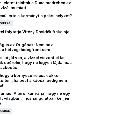
n leletet találtak a Duna medrében az
vízállás miatt
enül érte a kormányt a paksi helyzet?
 FORRÁS
el folytatja Vitézy Dávidék frakciója
ógus az Origónak: Nem hoz
 a hétvégi hidegfront sem
-tó jól van, a vízzel viszont el kell
k spórolni, hogy ne legyen fájdalmas
mazkodás
 hogy a környezetre csak akkor
ölteni, ha beüt a káosz, pedig nem
at
amás: A bírói kar várja, hogy ne egy
ált világban, lincshangulatban kelljen
e
 FORRÁS