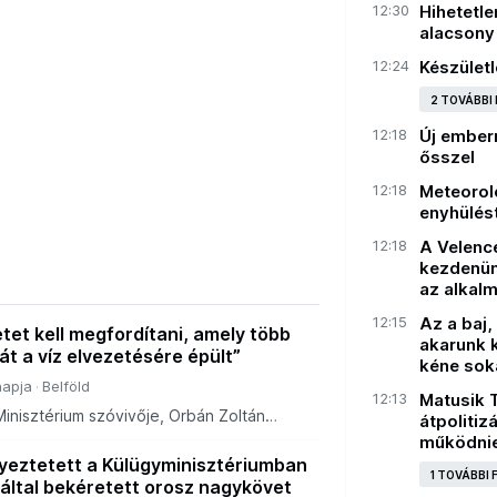
12:30
Hihetetle
alacsony 
12:24
Készületl
2 TOVÁBBI
12:18
Új emberr
ősszel
12:18
Meteorol
enyhülést
12:18
A Velencei
kezdenün
az alkal
12:15
Az a baj,
tet kell megfordítani, amely több
akarunk k
át a víz elvezetésére épült”
kéne sok
napja
Belföld
12:13
Matusik T
inisztérium szóvivője, Orbán Zoltán
átpolitiz
z intézményt, hanem a bizalmat, a szakmai
működni
működőképes állami gyakorlatot is újra k
gyeztetett a Külügyminisztériumban
1 TOVÁBBI
által bekéretett orosz nagykövet