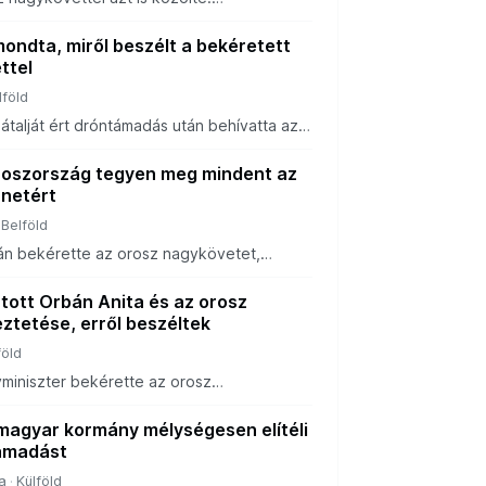
ik a Kárpátalját ért orosz dróntámadást.
ondta, miről beszélt a bekéretett
ttel
lföld
átalját ért dróntámadás után behívatta az
 A külügyminiszter egy videóban árulta el,
árgyaláson.
roszország tegyen meg mindent az
ünetért
Belföld
án bekérette az orosz nagykövetet,
deóban beszélt arról, mit mondott a
rtott Orbán Anita és az orosz
ztetése, erről beszéltek
föld
yminiszter bekérette az orosz
án orosz dróntámadás érte Kárpátalját.
 magyar kormány mélységesen elítéli
ámadást
a
Külföld