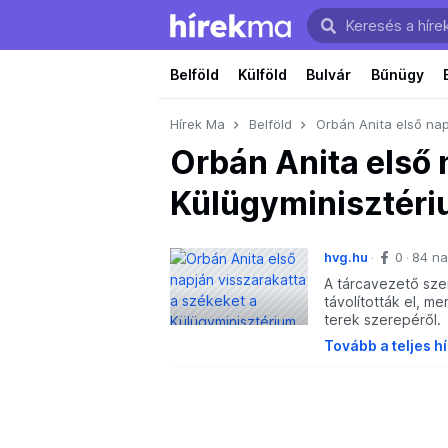
Belföld
Külföld
Bulvár
Bűnügy
Hírek Ma
Belföld
Orbán Anita első nap
Orbán Anita első 
Külügyminisztéri
hvg.hu
0
84 na
A tárcavezető szer
távolították el, m
terek szerepéről.
Tovább a teljes h