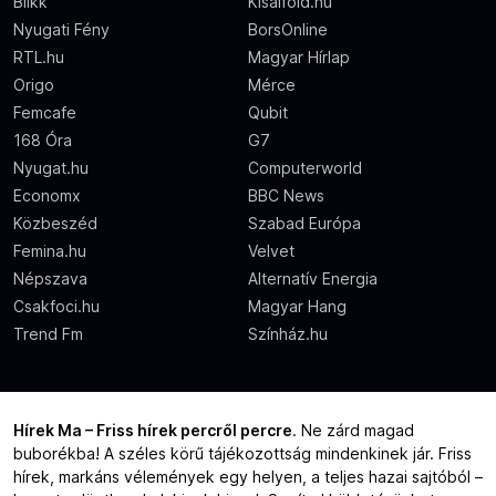
Blikk
Kisalföld.hu
Nyugati Fény
BorsOnline
RTL.hu
Magyar Hírlap
Origo
Mérce
Femcafe
Qubit
168 Óra
G7
Nyugat.hu
Computerworld
Economx
BBC News
Közbeszéd
Szabad Európa
Femina.hu
Velvet
Népszava
Alternatív Energia
Csakfoci.hu
Magyar Hang
Trend Fm
Színház.hu
Hírek Ma – Friss hírek percről percre
. Ne zárd magad
buborékba! A széles körű tájékozottság mindenkinek jár. Friss
hírek, markáns vélemények egy helyen, a teljes hazai sajtóból –