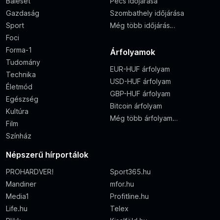
Baleset
Pécs időjárása
Gazdaság
Szombathely időjárása
Sport
Még több időjárás…
Foci
Forma-1
Árfolyamok
Tudomány
EUR-HUF árfolyam
Technika
USD-HUF árfolyam
Életmód
GBP-HUF árfolyam
Egészség
Bitcoin árfolyam
Kultúra
Még több árfolyam…
Film
Színház
Népszerű hírportálok
PROHARDVER!
Sport365.hu
Mandiner
mfor.hu
Media1
Profitline.hu
Life.hu
Telex