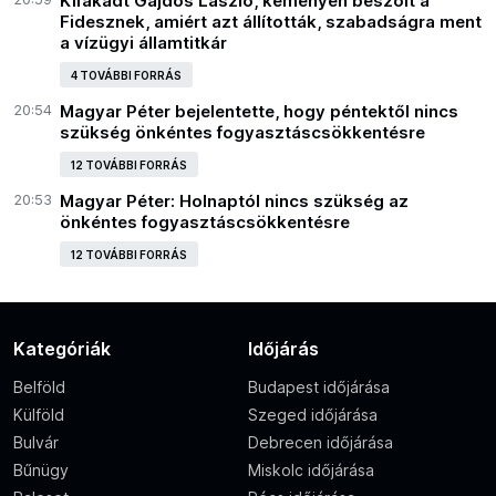
Kifakadt Gajdos László, keményen beszólt a
Fidesznek, amiért azt állították, szabadságra ment
a vízügyi államtitkár
4 TOVÁBBI FORRÁS
20:54
Magyar Péter bejelentette, hogy péntektől nincs
szükség önkéntes fogyasztáscsökkentésre
12 TOVÁBBI FORRÁS
20:53
Magyar Péter: Holnaptól nincs szükség az
önkéntes fogyasztáscsökkentésre
12 TOVÁBBI FORRÁS
Kategóriák
Időjárás
Belföld
Budapest időjárása
Külföld
Szeged időjárása
Bulvár
Debrecen időjárása
Bűnügy
Miskolc időjárása