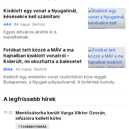
pályaudvaron, emiatt a reggeli és
délelőtti órákban csak korlátozásokkal
Kisiklott egy vonat a Nyugatinál,
közlekedhetnek a vonatok az
késésekre kell számítani
444
84 napja
Belföld
Egyes elővárosi járatok ki is
maradhatnak.
Fotókat tett közzé a MÁV a ma
hajnalban kisiklott vonatról –
Kiderült, mi okozhatta a balesetet
Blikk
84 napja
Belföld
Kisiklott egy emeletes vonat csütörtökön kora reggel
Budapesten, a Nyugati pályaudvarnál. A történtek komoly
fennakadásokat okoztak a közlekedésben. A MÁV két képet is
kö
A legfrissebb hírek
21:32
Mentősátorba került Varga Viktor Ozorán,
infúzióra kellett kötni
1 TOVÁBBI FORRÁS