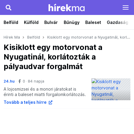
Belföld
Külföld
Bulvár
Bűnügy
Baleset
Gazdaság
Hírek Ma
Belföld
Kisiklott egy motorvonat a Nyugatinál, korlátozták a pályaudvar forgalmát
Kisiklott egy motorvonat a
Nyugatinál, korlátozták a
pályaudvar forgalmát
24.hu
0
84 napja
A lojosmizsei és a monori járatokat is
érinti a baleset miatti forgalomkorlátozás.
Tovább a teljes hírre