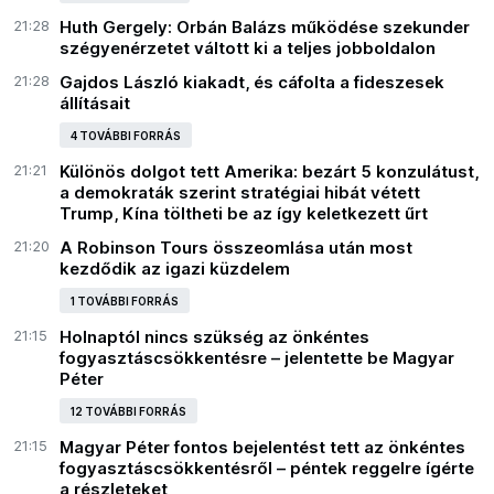
21:28
Huth Gergely: Orbán Balázs működése szekunder
szégyenérzetet váltott ki a teljes jobboldalon
21:28
Gajdos László kiakadt, és cáfolta a fideszesek
állításait
4 TOVÁBBI FORRÁS
21:21
Különös dolgot tett Amerika: bezárt 5 konzulátust,
a demokraták szerint stratégiai hibát vétett
Trump, Kína töltheti be az így keletkezett űrt
21:20
A Robinson Tours összeomlása után most
kezdődik az igazi küzdelem
1 TOVÁBBI FORRÁS
21:15
Holnaptól nincs szükség az önkéntes
fogyasztáscsökkentésre – jelentette be Magyar
Péter
12 TOVÁBBI FORRÁS
21:15
Magyar Péter fontos bejelentést tett az önkéntes
fogyasztáscsökkentésről – péntek reggelre ígérte
a részleteket