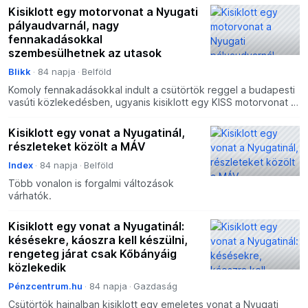
Kisiklott egy motorvonat a Nyugati
pályaudvarnál, nagy
fennakadásokkal
szembesülhetnek az utasok
Blikk
84 napja
Belföld
Komoly fennakadásokkal indult a csütörtök reggel a budapesti
vasúti közlekedésben, ugyanis kisiklott egy KISS motorvonat a
Nyugati pályaudvaron. A baleset miatt több előv
Kisiklott egy vonat a Nyugatinál,
részleteket közölt a MÁV
Index
84 napja
Belföld
Több vonalon is forgalmi változások
várhatók.
Kisiklott egy vonat a Nyugatinál:
késésekre, káoszra kell készülni,
rengeteg járat csak Kőbányáig
közlekedik
Pénzcentrum.hu
84 napja
Gazdaság
Csütörtök hajnalban kisiklott egy emeletes vonat a Nyugati