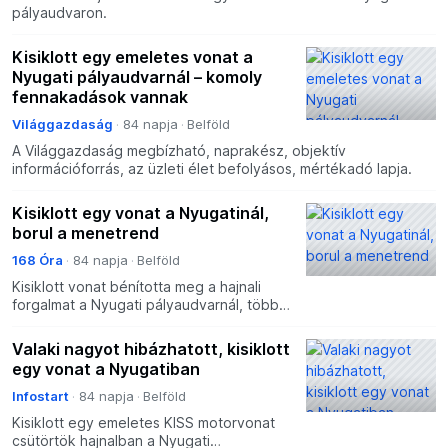
pályaudvaron.
Kisiklott egy emeletes vonat a
Nyugati pályaudvarnál – komoly
fennakadások vannak
Világgazdaság
84 napja
Belföld
A Világgazdaság megbízható, naprakész, objektív
információforrás, az üzleti élet befolyásos, mértékadó lapja.
Kisiklott egy vonat a Nyugatinál,
borul a menetrend
168 Óra
84 napja
Belföld
Kisiklott vonat bénította meg a hajnali
forgalmat a Nyugati pályaudvarnál, több
elővárosi járat rövidebb útvonalon
közlekedik vagy teljesen kimarad.
Valaki nagyot hibázhatott, kisiklott
egy vonat a Nyugatiban
Infostart
84 napja
Belföld
Kisiklott egy emeletes KISS motorvonat
csütörtök hajnalban a Nyugati