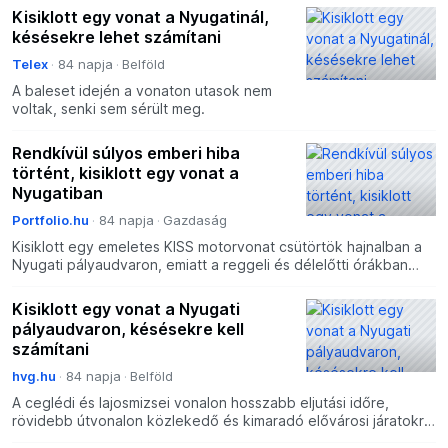
Kisiklott egy vonat a Nyugatinál,
késésekre lehet számítani
Telex
84 napja
Belföld
A baleset idején a vonaton utasok nem
voltak, senki sem sérült meg.
Rendkívül súlyos emberi hiba
történt, kisiklott egy vonat a
Nyugatiban
Portfolio.hu
84 napja
Gazdaság
Kisiklott egy emeletes KISS motorvonat csütörtök hajnalban a
Nyugati pályaudvaron, emiatt a reggeli és délelőtti órákban
csak korlátozásokkal közlekedhetnek a vonatok az
Kisiklott egy vonat a Nyugati
pályaudvaron, késésekre kell
számítani
hvg.hu
84 napja
Belföld
A ceglédi és lajosmizsei vonalon hosszabb eljutási időre,
rövidebb útvonalon közlekedő és kimaradó elővárosi járatokra
figyelmeztet a MÁV.