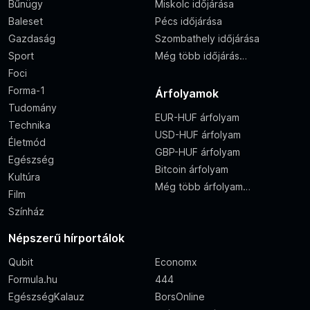
Bűnügy
Miskolc időjárása
Baleset
Pécs időjárása
Gazdaság
Szombathely időjárása
Sport
Még több időjárás…
Foci
Forma-1
Árfolyamok
Tudomány
EUR-HUF árfolyam
Technika
USD-HUF árfolyam
Életmód
GBP-HUF árfolyam
Egészség
Bitcoin árfolyam
Kultúra
Még több árfolyam…
Film
Színház
Népszerű hírportálok
Qubit
Economx
Formula.hu
444
EgészségKalauz
BorsOnline