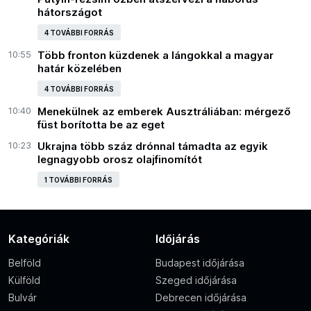
hátországot
4 TOVÁBBI FORRÁS
10:55
Több fronton küzdenek a lángokkal a magyar
határ közelében
4 TOVÁBBI FORRÁS
10:40
Menekülnek az emberek Ausztráliában: mérgező
füst borította be az eget
10:23
Ukrajna több száz drónnal támadta az egyik
legnagyobb orosz olajfinomítót
1 TOVÁBBI FORRÁS
Kategóriák
Időjárás
Belföld
Budapest időjárása
Külföld
Szeged időjárása
Bulvár
Debrecen időjárása