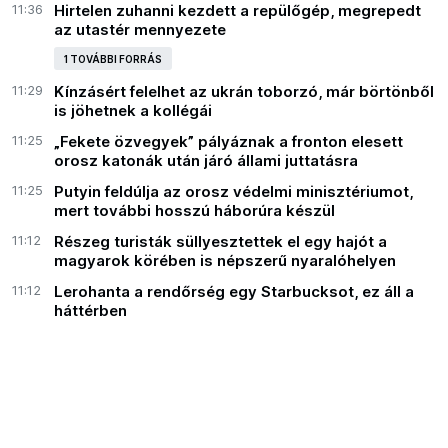
11:36
Hirtelen zuhanni kezdett a repülőgép, megrepedt
az utastér mennyezete
1 TOVÁBBI FORRÁS
11:29
Kínzásért felelhet az ukrán toborzó, már börtönből
is jöhetnek a kollégái
11:25
„Fekete özvegyek” pályáznak a fronton elesett
orosz katonák után járó állami juttatásra
11:25
Putyin feldúlja az orosz védelmi minisztériumot,
mert további hosszú háborúra készül
11:12
Részeg turisták süllyesztettek el egy hajót a
magyarok körében is népszerű nyaralóhelyen
11:12
Lerohanta a rendőrség egy Starbucksot, ez áll a
háttérben