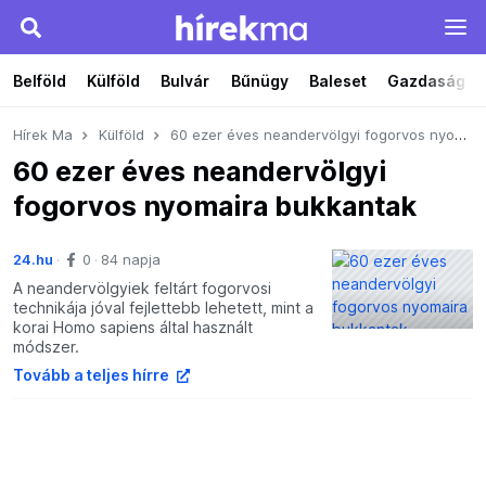
Belföld
Külföld
Bulvár
Bűnügy
Baleset
Gazdaság
Hírek Ma
Külföld
60 ezer éves neandervölgyi fogorvos nyomaira bukkantak
60 ezer éves neandervölgyi
fogorvos nyomaira bukkantak
24.hu
0
84 napja
A neandervölgyiek feltárt fogorvosi
technikája jóval fejlettebb lehetett, mint a
korai Homo sapiens által használt
módszer.
Tovább a teljes hírre