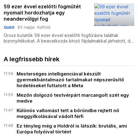
59 ezer évvel ezelőtti fogműtét
nyomait hordozhatja egy
neandervölgyi fog
Qubit
83 napja
Külföld
Orosz kutatók 59 ezer évvel ezelőtti fogfúrásra találtak
bizonyítékokat. A beavatkozás kínzó fájdalmakkal járhatott, de
arra utalhat, hogy eddig alábecsültük a neandervöl
A legfrissebb hírek
11:59
Mesterséges intelligenciával készült
gyermekbántalmazó tartalmakat népszerűsítő
hirdetéseket futtatott a Meta
11:55
Mezőn dolgozó testvérpárt marcangolt szét egy
medve
11:47
Különös vallomást tett a bőröndbe rejtett nő
meggyilkolásával vádolt férfi
11:46
Ez tényleg még a Holdról is látszik: brutális, ami
Európa folyóival történt