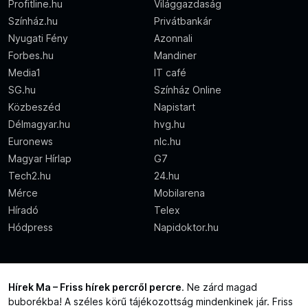
Profitline.hu
Világgazdaság
Színház.hu
Privátbankár
Nyugati Fény
Azonnali
Forbes.hu
Mandiner
Media1
IT café
SG.hu
Színház Online
Közbeszéd
Napistart
Délmagyar.hu
hvg.hu
Euronews
nlc.hu
Magyar Hírlap
G7
Tech2.hu
24.hu
Mérce
Mobilarena
Híradó
Telex
Hódpress
Napidoktor.hu
Hírek Ma – Friss hírek percről percre
. Ne zárd magad
buborékba! A széles körű tájékozottság mindenkinek jár. Friss