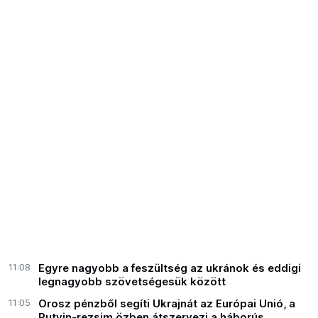
11:08
Egyre nagyobb a feszültség az ukránok és eddigi
legnagyobb szövetségesük között
11:05
Orosz pénzből segíti Ukrajnát az Európai Unió, a
Putyin-rezsim özben átszervezi a háborús