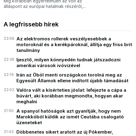
Míg korábban egyértelműen az volt az
álláspont az európai hatalmak részéről,
hogy nem szabad tárgyalni és egyenlő
félként kezelni Moszkvát, mostanra
azonban egyre erősebb
A legfrissebb hírek
23:56
Az elektromos rollerek veszélyesebbek a
motoroknál és a kerékpároknál, állítja egy friss brit
tanulmány
22:36
Ijesztő, milyen könnyedén tudnak játszadozni
amerikai városok ivóvizével
22:19
Irán az Öböl menti országokon torolná meg az
Egyesült Államok ellene indított újabb támadását
22:02
Valóra vált a kísérteties jóslat: lefejezte a cápa a
búvárt, aki korábban megmondta, hogyan akar
meghalni
21:50
A spanyol hatóságok azt gyanítják, hogy nem
Marokkóból küldik az ismét Ceutába csalogató
üzeneteket
21:43
Döbbenetes sikert aratott az új Pókember,