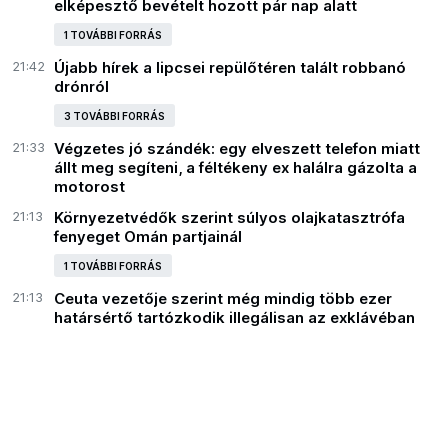
elképesztő bevételt hozott pár nap alatt
1 TOVÁBBI FORRÁS
21:42
Újabb hírek a lipcsei repülőtéren talált robbanó
drónról
3 TOVÁBBI FORRÁS
21:33
Végzetes jó szándék: egy elveszett telefon miatt
állt meg segíteni, a féltékeny ex halálra gázolta a
motorost
21:13
Környezetvédők szerint súlyos olajkatasztrófa
fenyeget Omán partjainál
1 TOVÁBBI FORRÁS
21:13
Ceuta vezetője szerint még mindig több ezer
határsértő tartózkodik illegálisan az exklávéban