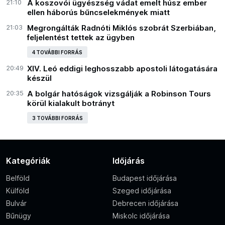
21:10
A koszovói ügyészség vádat emelt húsz ember
ellen háborús bűncselekmények miatt
21:03
Megrongálták Radnóti Miklós szobrát Szerbiában,
feljelentést tettek az ügyben
4 TOVÁBBI FORRÁS
20:49
XIV. Leó eddigi leghosszabb apostoli látogatására
készül
20:35
A bolgár hatóságok vizsgálják a Robinson Tours
körül kialakult botrányt
3 TOVÁBBI FORRÁS
Kategóriák
Időjárás
Belföld
Budapest időjárása
Külföld
Szeged időjárása
Bulvár
Debrecen időjárása
Bűnügy
Miskolc időjárása