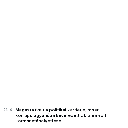
21:10
Magasra ívelt a politikai karrierje, most
korrupciógyanúba keveredett Ukrajna volt
kormányfőhelyettese