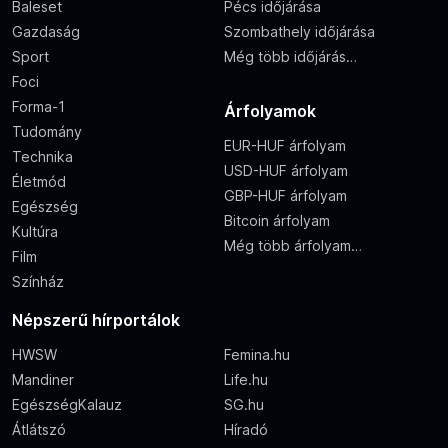
Baleset
Pécs időjárása
Gazdaság
Szombathely időjárása
Sport
Még több időjárás…
Foci
Forma-1
Árfolyamok
Tudomány
EUR-HUF árfolyam
Technika
USD-HUF árfolyam
Életmód
GBP-HUF árfolyam
Egészség
Bitcoin árfolyam
Kultúra
Még több árfolyam…
Film
Színház
Népszerű hírportálok
HWSW
Femina.hu
Mandiner
Life.hu
EgészségKalauz
SG.hu
Átlátszó
Híradó