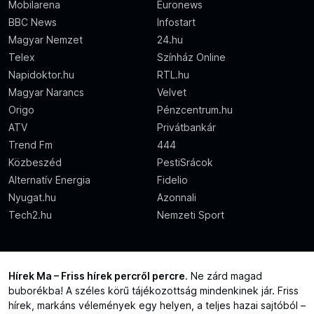
Mobilarena
Euronews
BBC News
Infostart
Magyar Nemzet
24.hu
Telex
Színház Online
Napidoktor.hu
RTL.hu
Magyar Narancs
Velvet
Origo
Pénzcentrum.hu
ATV
Privátbankár
Trend Fm
444
Közbeszéd
PestiSrácok
Alternatív Energia
Fidelio
Nyugat.hu
Azonnali
Tech2.hu
Nemzeti Sport
Hírek Ma – Friss hírek percről percre
. Ne zárd magad
buborékba! A széles körű tájékozottság mindenkinek jár. Friss
hírek, markáns vélemények egy helyen, a teljes hazai sajtóból –