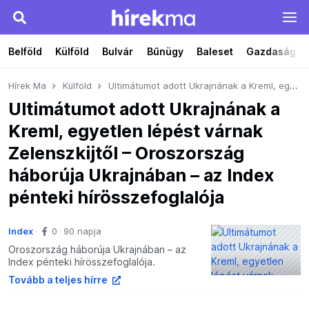
Belföld
Külföld
Bulvár
Bűnügy
Baleset
Gazdaság
Hírek Ma
Külföld
Ultimátumot adott Ukrajnának a Kreml, egyetlen lépést várnak Zelenszkijtől – Oroszország háborúja Ukrajnában – az Index pénteki hírösszefoglalója
Ultimátumot adott Ukrajnának a
Kreml, egyetlen lépést várnak
Zelenszkijtől – Oroszország
háborúja Ukrajnában – az Index
pénteki hírösszefoglalója
Index
0
90 napja
Oroszország háborúja Ukrajnában – az
Index pénteki hírösszefoglalója.
Tovább a teljes hírre