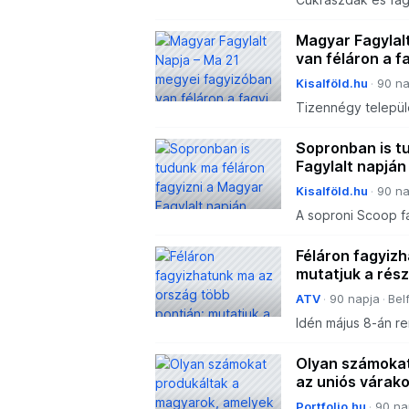
vendégeket.
Magyar Fagylal
van féláron a f
Kisalföld.hu
90 na
Tizennégy telepü
csatlakozott a Ma
Sopronban is t
Fagylalt napján
Kisalföld.hu
90 na
A soproni Scoop fa
napjához.
Féláron fagyizh
mutatjuk a rés
ATV
90 napja
Bel
Idén május 8-án re
köszönhetően sok 
kedvenc ízeinket.
Olyan számokat
az uniós várako
Portfolio.hu
90 na