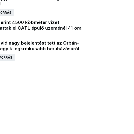
l
 FORRÁS
zerint 4500 köbméter vizet
attak el CATL épülő üzeménél 41 óra
vid nagy bejelentést tett az Orbán-
egyik legkritikusabb beruházásáról
 FORRÁS