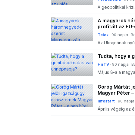
A geopolitikai krí
meglehetősen pozi
felmérése, amely 
A magyarok há
Eur
profitált az EU
Telex
90 napja
Be
Az Ukrajnának nyú
nem értenek egye
Tudta, hogy a 
HírTV
90 napja
B
Május 8-a a magyar
országszerte szám
magunkat. Miközbe
Görög Mártát je
csoki-va
Magyar Péter – 
Infostart
90 napja
Április végéig az 
csaknem 3.849 milli
hiány. Görög Mártá