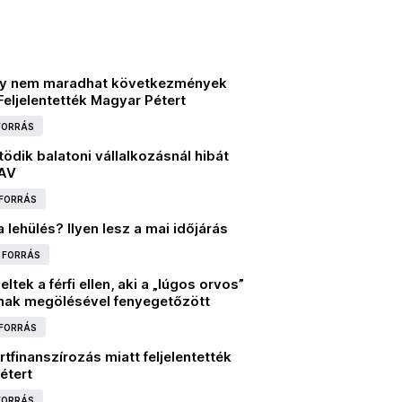
gy nem maradhat következmények
 Feljelentették Magyar Pétert
 FORRÁS
ödik balatoni vállalkozásnál hibát
NAV
 FORRÁS
a lehülés? Ilyen lesz a mai időjárás
I FORRÁS
ltek a férfi ellen, aki a „lúgos orvos”
nak megölésével fenyegetőzött
 FORRÁS
ártfinanszírozás miatt feljelentették
étert
 FORRÁS