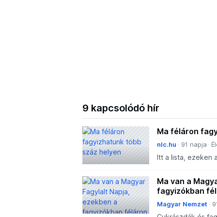
9 kapcsolódó hír
Ma féláron fag
nlc.hu
91 napja
É
Itt a lista, ezeken
Ma van a Magya
fagyizókban fél
Magyar Nemzet
9
Cukrászdák és fa