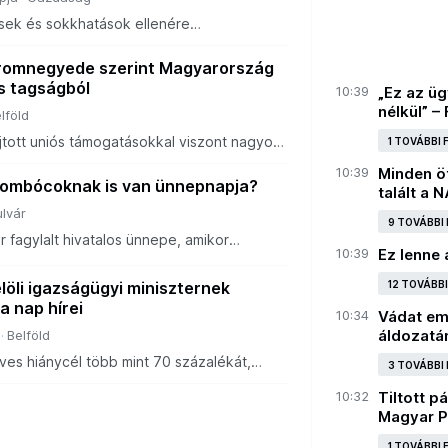
zisek és sokkhatások ellenére
tív adatokat közölt az Eurobarométer friss
szerint még a magyarok körében is erős az
romnegyede szerint Magyarország
-s tagságból
10:39
„Ez az ü
nélkül” –
lföld
jtott uniós támogatásokkal viszont nagyon
1 TOVÁBBI
t.
10:39
Minden öt
gombócoknak is van ünnepnapja?
talált a 
ulvár
9 TOVÁBBI
 fagylalt hivatalos ünnepe, amikor
10:39
Ez lenne 
os cukrászdában fél áron hűsíthetjük
n a legtöbben még mindig a klasszikus
löli igazságügyi miniszternek
12 TOVÁBB
a nap hírei
10:34
Vádat eme
áldozatá
Belföld
éves hiánycél több mint 70 százalékát,
3 TOVÁBBI
árd forintos hiányt ért el az államháztartási
10:32
Tiltott p
t jelöli igazságügyi miniszter
Magyar P
1 TOVÁBBI