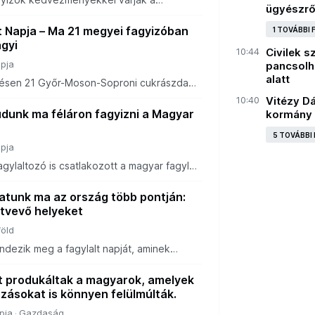
ügyészrő
t Napja – Ma 21 megyei fagyizóban
1 TOVÁBBI
agyi
10:44
Civilek s
pja
pancsolh
alatt
lésen 21 Győr-Moson-Soproni cukrászda
gyar Fagylalt Napjához.
10:40
Vitézy Dá
udunk ma féláron fagyizni a Magyar
kormány 
5 TOVÁBBI
pja
gylaltozó is csatlakozott a magyar fagylalt
atunk ma az ország több pontján:
ztvevő helyeket
föld
ndezik meg a fagylalt napját, aminek
helyen féláron tudjuk megvásárolni
 produkáltak a magyarok, amelyek
zásokat is könnyen felülmúlták.
pja
Gazdaság