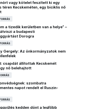
inórt vagy kötelet feszített ki egy
 téren Kecskeméten, egy biciklis nő
t
 FORRÁS
m a tizedik kerületben van a helye” –
 átviszi a budapesti
ggyártást Dorogra
 FORRÁS
y Gergely: Az önkormányzatok nem
ellenfelek
: csapdát állítottak Kecskemét
egy nő belehajtott
 FORRÁS
 honvédségnek: szombatra
mentes napot rendelt el Ruszin-
 FORRÁS
ggyűlés kedden dönt a legfőbb