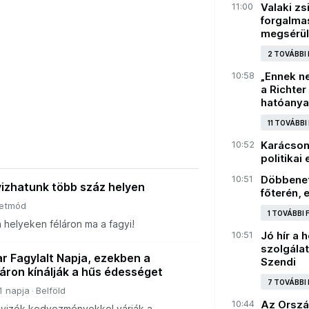
11:00
Valaki zs
forgalmas
megsérül
2 TOVÁBBI
10:58
„Ennek ne
a Richter
hatóanya
11 TOVÁBBI
10:52
Karácson
politikai 
10:51
Döbbenet
yizhatunk több száz helyen
főterén, 
letmód
1 TOVÁBBI
 a helyeken féláron ma a fagyi!
10:51
Jó hír a
szolgálat
r Fagylalt Napja, ezekben a
Szendi
áron kínálják a hűs édességet
7 TOVÁBBI
1 napja
Belföld
10:44
Az Orszá
gyizók kedvezményekkel várják a