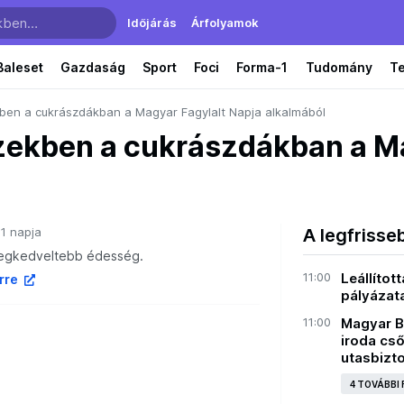
Időjárás
Árfolyamok
Baleset
Gazdaság
Sport
Foci
Forma-1
Tudomány
T
kben a cukrászdákban a Magyar Fagylalt Napja alkalmából
ezekben a cukrászdákban a M
1 napja
A legfrisse
legkedveltebb édesség.
11:00
Leállítot
írre
pályázata
11:00
Magyar B
iroda cs
utasbizto
4 TOVÁBBI