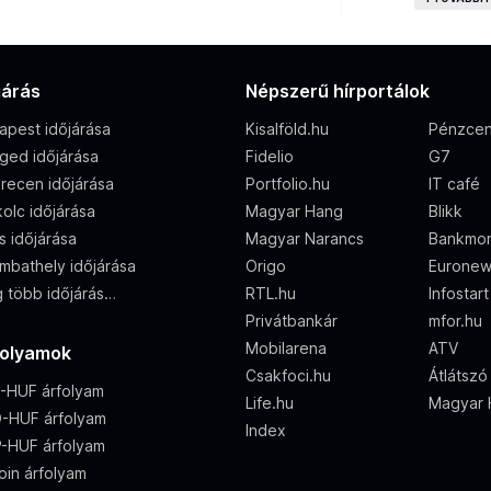
járás
Népszerű hírportálok
apest időjárása
Kisalföld.hu
Pénzcen
ged időjárása
Fidelio
G7
recen időjárása
Portfolio.hu
IT café
olc időjárása
Magyar Hang
Blikk
s időjárása
Magyar Narancs
Bankmon
mbathely időjárása
Origo
Eurone
 több időjárás…
RTL.hu
Infostart
Privátbankár
mfor.hu
Mobilarena
ATV
folyamok
Csakfoci.hu
Átlátszó
-HUF árfolyam
Life.hu
Magyar H
-HUF árfolyam
Index
-HUF árfolyam
oin árfolyam