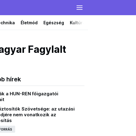
echnika
Életmód
Egészség
Kultúra
Film
Színház
agyar Fagylalt
bb hírek
ták a HUN-REN főigazgatói
it
iztosítók Szövetsége: az utazási
ődjére nem vonatkozik az
sítás
 FORRÁS