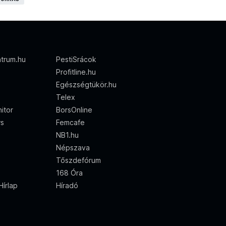
trum.hu
PestiSrácok
Profitline.hu
Egészségtükör.hu
Telex
itor
BorsOnline
ws
Femcafe
NB1.hu
Népszava
Tőszdefórum
168 Óra
írlap
Híradó