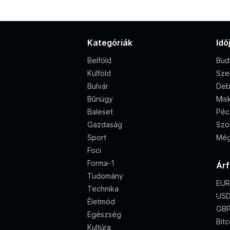
Kategóriák
Idő
Belföld
Bud
Külföld
Sze
Bulvár
Deb
Bűnügy
Misk
Baleset
Péc
Gazdaság
Szo
Sport
Még
Foci
Forma-1
Ár
Tudomány
EUR
Technika
USD
Életmód
GBP
Egészség
Bitc
Kultúra