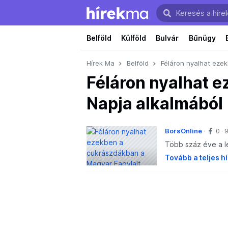
Belföld
Külföld
Bulvár
Bűnügy
Hírek Ma
Belföld
Féláron nyalhat eze
Féláron nyalhat 
Napja alkalmából
BorsOnline
0
9
Több száz éve a 
Tovább a teljes h