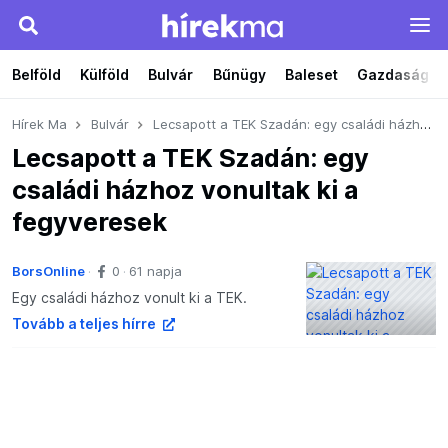
Belföld
Külföld
Bulvár
Bűnügy
Baleset
Gazdaság
Hírek Ma
Bulvár
Lecsapott a TEK Szadán: egy családi házhoz vonultak ki a fegyveresek
Lecsapott a TEK Szadán: egy
családi házhoz vonultak ki a
fegyveresek
BorsOnline
0
61 napja
Egy családi házhoz vonult ki a TEK.
Tovább a teljes hírre