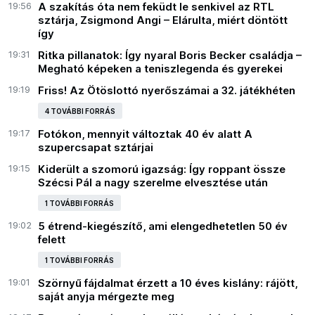
19:56
A szakítás óta nem feküdt le senkivel az RTL
sztárja, Zsigmond Angi – Elárulta, miért döntött
így
19:31
Ritka pillanatok: Így nyaral Boris Becker családja –
Megható képeken a teniszlegenda és gyerekei
19:19
Friss! Az Ötöslottó nyerőszámai a 32. játékhéten
4 TOVÁBBI FORRÁS
19:17
Fotókon, mennyit változtak 40 év alatt A
szupercsapat sztárjai
19:15
Kiderült a szomorú igazság: Így roppant össze
Szécsi Pál a nagy szerelme elvesztése után
1 TOVÁBBI FORRÁS
19:02
5 étrend-kiegészítő, ami elengedhetetlen 50 év
felett
1 TOVÁBBI FORRÁS
19:01
Szörnyű fájdalmat érzett a 10 éves kislány: rájött,
saját anyja mérgezte meg