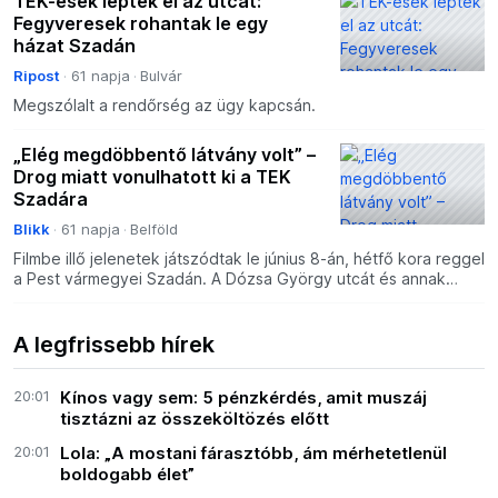
TEK-esek lepték el az utcát:
Fegyveresek rohantak le egy
házat Szadán
Ripost
61 napja
Bulvár
Megszólalt a rendőrség az ügy kapcsán.
„Elég megdöbbentő látvány volt” –
Drog miatt vonulhatott ki a TEK
Szadára
Blikk
61 napja
Belföld
Filmbe illő jelenetek játszódtak le június 8-án, hétfő kora reggel
a Pest vármegyei Szadán. A Dózsa György utcát és annak
környékét hirtelen fegyveresek lepték el. a Terr
A legfrissebb hírek
20:01
Kínos vagy sem: 5 pénzkérdés, amit muszáj
tisztázni az összeköltözés előtt
20:01
Lola: „A mostani fárasztóbb, ám mérhetetlenül
boldogabb élet”