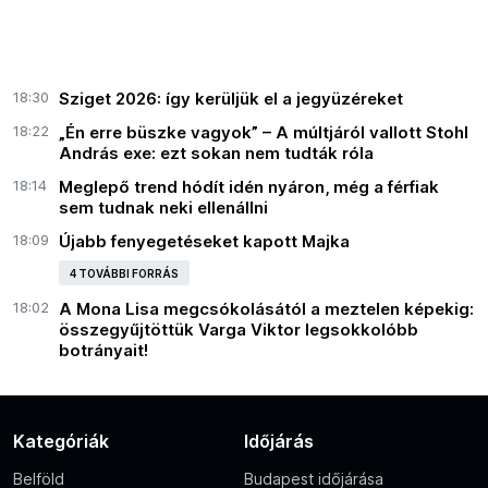
18:30
Sziget 2026: így kerüljük el a jegyüzéreket
18:22
„Én erre büszke vagyok” – A múltjáról vallott Stohl
András exe: ezt sokan nem tudták róla
18:14
Meglepő trend hódít idén nyáron, még a férfiak
sem tudnak neki ellenállni
18:09
Újabb fenyegetéseket kapott Majka
4 TOVÁBBI FORRÁS
18:02
A Mona Lisa megcsókolásától a meztelen képekig:
összegyűjtöttük Varga Viktor legsokkolóbb
botrányait!
Kategóriák
Időjárás
Belföld
Budapest időjárása