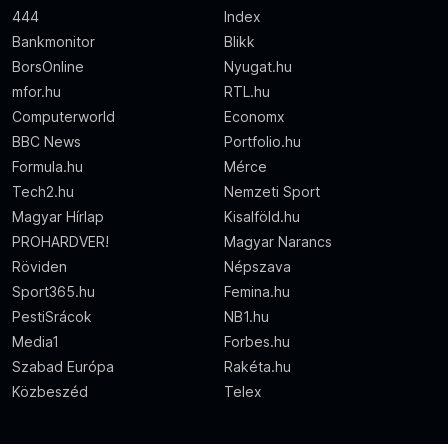
444
Index
Bankmonitor
Blikk
BorsOnline
Nyugat.hu
mfor.hu
RTL.hu
Computerworld
Economx
BBC News
Portfolio.hu
Formula.hu
Mérce
Tech2.hu
Nemzeti Sport
Magyar Hírlap
Kisalföld.hu
PROHARDVER!
Magyar Narancs
Röviden
Népszava
Sport365.hu
Femina.hu
PestiSrácok
NB1.hu
Media1
Forbes.hu
Szabad Európa
Rakéta.hu
Közbeszéd
Telex