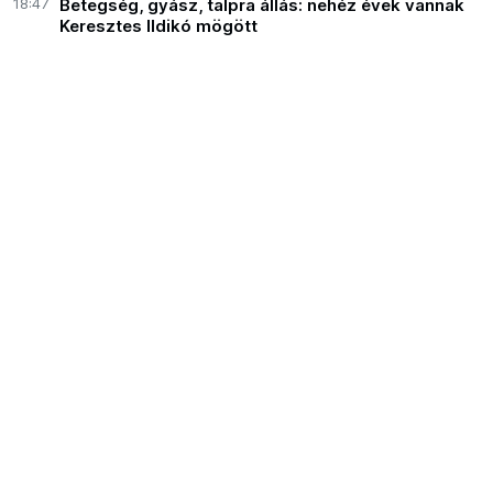
18:47
Betegség, gyász, talpra állás: nehéz évek vannak
Keresztes Ildikó mögött