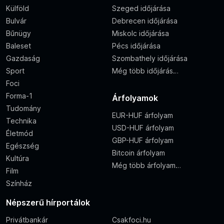
Külföld
Szeged időjárása
Bulvár
Debrecen időjárása
Bűnügy
Miskolc időjárása
Baleset
Pécs időjárása
Gazdaság
Szombathely időjárása
Sport
Még több időjárás…
Foci
Forma-1
Árfolyamok
Tudomány
EUR-HUF árfolyam
Technika
USD-HUF árfolyam
Életmód
GBP-HUF árfolyam
Egészség
Bitcoin árfolyam
Kultúra
Még több árfolyam…
Film
Színház
Népszerű hírportálok
Privátbankár
Csakfoci.hu