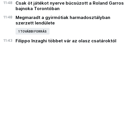
11:48
Csak öt játékot nyerve búcsúzott a Roland Garros
bajnoka Torontóban
11:48
Megmaradt a gyirmótiak harmadosztályban
szerzett lendülete
1 TOVÁBBI FORRÁS
11:43
Filippo Inzaghi többet vár az olasz csatároktól