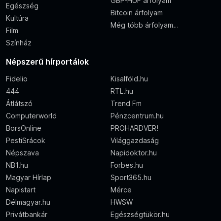
GBP-HUF árfolyam
Egészség
Bitcoin árfolyam
Kultúra
Még több árfolyam…
Film
Színház
Népszerű hírportálok
Fidelio
Kisalföld.hu
444
RTL.hu
Átlátszó
Trend Fm
Computerworld
Pénzcentrum.hu
BorsOnline
PROHARDVER!
PestiSrácok
Világgazdaság
Népszava
Napidoktor.hu
NB1.hu
Forbes.hu
Magyar Hírlap
Sport365.hu
Napistart
Mérce
Délmagyar.hu
HWSW
Privátbankár
Egészségtükör.hu