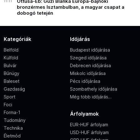
11:11
Öttusa-Eb: Guzi Blanka Európa-bajnoki
bronzérmes Isztambulban, a magyar csapat a
dobogó tetején
Kategóriák
Időjárás
Belföld
Budapest időjárása
Külföld
Szeged időjárása
Bulvár
Debrecen időjárása
Bűnügy
Miskolc időjárása
Baleset
Pécs időjárása
Gazdaság
Szombathely időjárása
Sport
Még több időjárás…
Foci
Forma-1
Árfolyamok
Tudomány
EUR-HUF árfolyam
Technika
USD-HUF árfolyam
Életmód