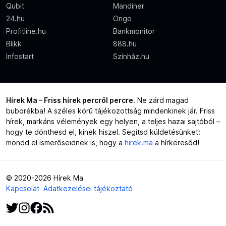
Qubit
Mandiner
24.hu
Origo
Profitline.hu
Bankmonitor
Blikk
888.hu
Infostart
Színház.hu
Hírek Ma – Friss hírek percről percre
. Ne zárd magad
buborékba! A széles körű tájékozottság mindenkinek jár. Friss
hírek, markáns vélemények egy helyen, a teljes hazai sajtóból –
hogy te dönthesd el, kinek hiszel. Segítsd küldetésünket:
mondd el ismerőseidnek is, hogy a
hirek.ma
a hírkeresőd!
© 2020-2026 Hírek Ma
Kapcsolat
Adatkezelései tájékoztató