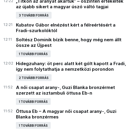
12:22
„Titkon az aranyat akartuk” – őszintén értékelték
az újabb sikert a magyar úszó váltó tagjai
3 TOVÁBBI FORRÁS
12:21
Kubatov Gábor elnézést kért a félreértésért a
Fradi-szurkolóktól
12:11
Soltész Dominik bízik benne, hogy még nem állt
össze az Újpest
1 TOVÁBBI FORRÁS
12:02
Hidegzuhany: öt perc alatt két gólt kapott a Fradi,
így nem folytathatja a nemzetközi porondon
2 TOVÁBBI FORRÁS
11:52
A női csapat arany-, Guzi Blanka bronzérmet
szerzett az isztambuli öttusa Eb-n
1 TOVÁBBI FORRÁS
11:52
Öttusa Eb – A magyar női csapat arany-, Guzi
Blanka bronzérmes
1 TOVÁBBI FORRÁS