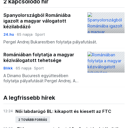
2 kapcsolódó hír
Spanyolországból Romániába
igazolt a magyar válogatott
kézilabdázó
24.hu
65 napja
Sport
Pergel Andrej Bukarestben folytatja pályafutását.
Romániában folytatja a magyar
kéziválogatott tehetsége
Blikk
65 napja
Sport
A Dinamo Bucuresti együttesében
folytatja pályafutását Pergel Andrej. A
magyar válogatott kézilabdázó
megszerzéséről és kétéves
szerződéséről a román klub a közösségi
A legfrissebb hírek
old
12:24
Női labdarúgó BL: kikapott és kiesett az FTC
2 TOVÁBBI FORRÁS