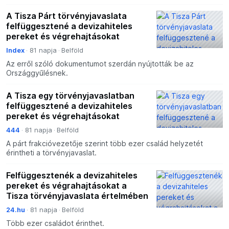
A Tisza Párt törvényjavaslata
felfüggesztené a devizahiteles
pereket és végrehajtásokat
Index
81 napja
Belföld
Az erről szóló dokumentumot szerdán nyújtották be az
Országgyűlésnek.
A Tisza egy törvényjavaslatban
felfüggesztené a devizahiteles
pereket és végrehajtásokat
444
81 napja
Belföld
A párt frakcióvezetője szerint több ezer család helyzetét
érintheti a törvényjavaslat.
Felfüggesztenék a devizahiteles
pereket és végrahajtásokat a
Tisza törvényjavaslata értelmében
24.hu
81 napja
Belföld
Több ezer családot érinthet.