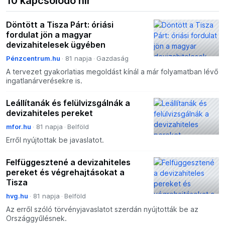
10 kapcsolódó hír
Döntött a Tisza Párt: óriási
fordulat jön a magyar
devizahitelesek ügyében
Pénzcentrum.hu
81 napja
Gazdaság
A tervezet gyakorlatias megoldást kínál a már folyamatban lévő
ingatlanárverésekre is.
Leállítanák és felülvizsgálnák a
devizahiteles pereket
mfor.hu
81 napja
Belföld
Erről nyújtottak be javaslatot.
Felfüggesztené a devizahiteles
pereket és végrehajtásokat a
Tisza
hvg.hu
81 napja
Belföld
Az erről szóló törvényjavaslatot szerdán nyújtották be az
Országgyűlésnek.