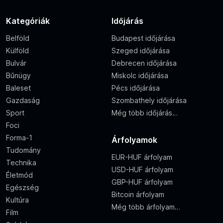
Kategóriák
Időjárás
Belföld
Budapest időjárása
Külföld
Szeged időjárása
Bulvár
Debrecen időjárása
Bűnügy
Miskolc időjárása
Baleset
Pécs időjárása
Gazdaság
Szombathely időjárása
Sport
Még több időjárás…
Foci
Forma-1
Árfolyamok
Tudomány
EUR-HUF árfolyam
Technika
USD-HUF árfolyam
Életmód
GBP-HUF árfolyam
Egészség
Bitcoin árfolyam
Kultúra
Még több árfolyam…
Film