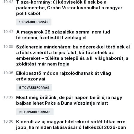
10:42
Tisza-kormány: új képviselők ülnek be a
parlamentbe, Orbán Viktor kivonulhat a magyar
politikából
1 TOVÁBBI FORRÁS
10:42
A magyarok 28 százaléka semmi nem tud
félretenni, fizetéstől fizetésig él
10:35
Szélenergia mindenáron: buldózerekkel törölnék el
a föld színéről a teljes falut, költöztetnék az
embereket – túlélte a település a II. világháborút, a
zöldítést már nem fogja
10:35
Elképesztő módon rajzolódhatnak át világ
erőviszonyai
5 TOVÁBBI FORRÁS
10:32
Most még örülünk, de pár napon belül újra nagy
bajban lehet Paks a Duna vízszintje miatt
21 TOVÁBBI FORRÁS
10:30
Kiderült az új magyar hitelrekord sötét titka: erre
jobb, ha minden lakásvásárló felkészül 2026-ban