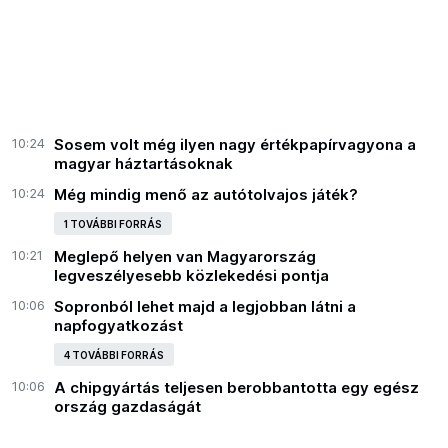
10:24
Sosem volt még ilyen nagy értékpapírvagyona a
magyar háztartásoknak
10:24
Még mindig menő az autótolvajos játék?
1 TOVÁBBI FORRÁS
10:21
Meglepő helyen van Magyarország
legveszélyesebb közlekedési pontja
10:06
Sopronból lehet majd a legjobban látni a
napfogyatkozást
4 TOVÁBBI FORRÁS
10:06
A chipgyártás teljesen berobbantotta egy egész
ország gazdaságát