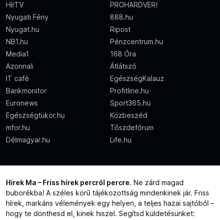
HírTV
PROHARDVER!
Nyugati Fény
888.hu
Nyugat.hu
Ripost
NB1.hu
Pénzcentrum.hu
Media1
168 Óra
Azonnali
Átlátszó
IT café
EgészségKalauz
Bankmonitor
Profitline.hu
Euronews
Sport365.hu
Egészségtükör.hu
Közbeszéd
mfor.hu
Tőszdefórum
Délmagyar.hu
Life.hu
Hírek Ma – Friss hírek percről percre
. Ne zárd magad
buborékba! A széles körű tájékozottság mindenkinek jár. Friss
hírek, markáns vélemények egy helyen, a teljes hazai sajtóból –
hogy te dönthesd el, kinek hiszel. Segítsd küldetésünket: