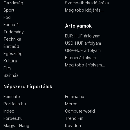
Gazdaság
Szombathely időjárása
Sport
Még több időjárás…
Foci
Forma-1
Árfolyamok
Tudomány
EUR-HUF árfolyam
Technika
USD-HUF árfolyam
Életmód
GBP-HUF árfolyam
Egészség
Bitcoin árfolyam
Kultúra
Még több árfolyam…
Film
Színház
Népszerű hírportálok
Femcafe
Femina.hu
Portfolio.hu
Mérce
Index
Computerworld
Forbes.hu
Trend Fm
Magyar Hang
Röviden