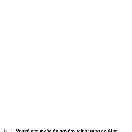
10:41
Veszélyes inváziós növény jelent meg az Alcsi