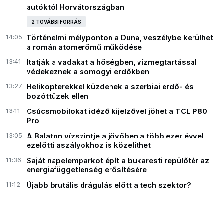
autóktól Horvátországban
2 TOVÁBBI FORRÁS
14:05
Történelmi mélyponton a Duna, veszélybe kerülhet
a román atomerőmű működése
13:41
Itatják a vadakat a hőségben, vízmegtartással
védekeznek a somogyi erdőkben
13:27
Helikopterekkel küzdenek a szerbiai erdő- és
bozóttüzek ellen
13:11
Csúcsmobilokat idéző kijelzővel jöhet a TCL P80
Pro
13:05
A Balaton vízszintje a jövőben a több ezer évvel
ezelőtti aszályokhoz is közelíthet
11:36
Saját napelemparkot épít a bukaresti repülőtér az
energiafüggetlenség erősítésére
11:12
Újabb brutális drágulás előtt a tech szektor?