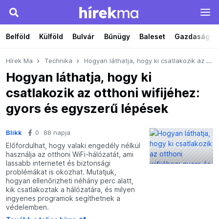
Belföld
Külföld
Bulvár
Bűnügy
Baleset
Gazdaság
Hírek Ma
Technika
Hogyan láthatja, hogy ki csatlakozik az otthoni wifijéhez: gyors és egyszerű lépések
Hogyan láthatja, hogy ki
csatlakozik az otthoni wifijéhez:
gyors és egyszerű lépések
Blikk
0
88 napja
Előfordulhat, hogy valaki engedély nélkül
használja az otthoni WiFi-hálózatát, ami
lassabb internetet és biztonsági
problémákat is okozhat. Mutatjuk,
hogyan ellenőrizheti néhány perc alatt,
kik csatlakoztak a hálózatára, és milyen
ingyenes programok segíthetnek a
védelemben.