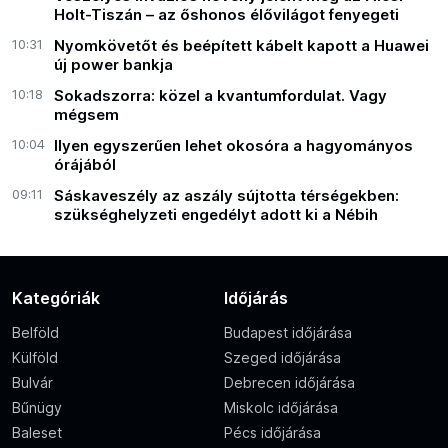
Holt-Tiszán – az őshonos élővilágot fenyegeti
10:31
Nyomkövetőt és beépített kábelt kapott a Huawei
új power bankja
10:18
Sokadszorra: közel a kvantumfordulat. Vagy
mégsem
10:04
Ilyen egyszerűen lehet okosóra a hagyományos
órájából
09:11
Sáskaveszély az aszály sújtotta térségekben:
szükséghelyzeti engedélyt adott ki a Nébih
Kategóriák
Időjárás
Belföld
Budapest időjárása
Külföld
Szeged időjárása
Bulvár
Debrecen időjárása
Bűnügy
Miskolc időjárása
Baleset
Pécs időjárása