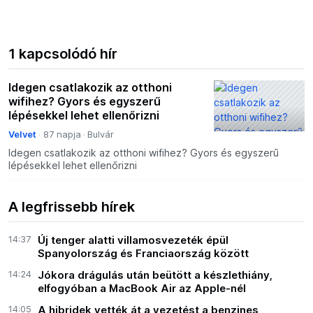
1 kapcsolódó hír
Idegen csatlakozik az otthoni
wifihez? Gyors és egyszerű
lépésekkel lehet ellenőrizni
Velvet
87 napja
Bulvár
Idegen csatlakozik az otthoni wifihez? Gyors és egyszerű
lépésekkel lehet ellenőrizni
A legfrissebb hírek
14:37
Új tenger alatti villamosvezeték épül
Spanyolország és Franciaország között
14:24
Jókora drágulás után beütött a készlethiány,
elfogyóban a MacBook Air az Apple-nél
14:05
A hibridek vették át a vezetést a benzines