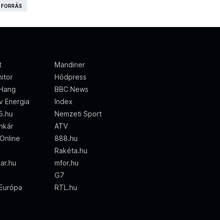
I FORRÁS
t
Mandiner
itor
Hódpress
Hang
BBC News
ív Energia
Index
5.hu
Nemzeti Sport
nkár
ATV
Online
888.hu
Rakéta.hu
ar.hu
mfor.hu
G7
Európa
RTL.hu