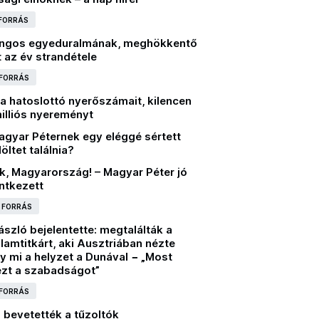
 FORRÁS
ángos egyeduralmának, meghökkentő
t az év strandétele
 FORRÁS
a hatoslottó nyerőszámait, kilencen
illiós nyereményt
agyar Péternek egy eléggé sértett
öltet találnia?
k, Magyarország! – Magyar Péter jó
entkezett
I FORRÁS
szló bejelentette: megtalálták a
llamtitkárt, aki Ausztriában nézte
y mi a helyzet a Dunával − „Most
ezt a szabadságot”
 FORRÁS
 bevetették a tűzoltók