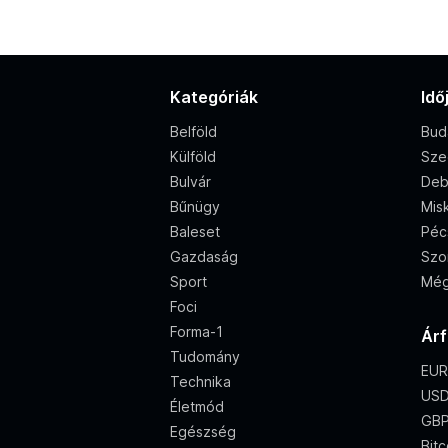
Kategóriák
Idő
Belföld
Bud
Külföld
Sze
Bulvár
Deb
Bűnügy
Misk
Baleset
Péc
Gazdaság
Szo
Sport
Még
Foci
Forma-1
Ár
Tudomány
EUR
Technika
USD
Életmód
GBP
Egészség
Bitc