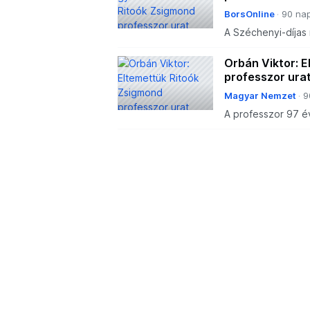
BorsOnline
90 nap
A Széchenyi-díjas 
Orbán Viktor: 
professzor ura
Magyar Nemzet
9
A professzor 97 év