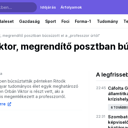
Időjárás
Árfolyamok
Baleset
Gazdaság
Sport
Foci
Forma-1
Tudomány
T
, megrendítő posztban búcsúzott el a „professzor úrtól”
tor, megrendítő posztban bú
ja
A legfrisse
rtben búcsúztatták pénteken Ritoók
gyar tudományos élet egyik meghatározó
22:45
Cáfolta G
n Orbán Viktor is részt vett, aki a
államtit
 is megemlékezett a professzorról.
krízishel
írre
6 TOVÁBBI
22:31
Szombato
képviselő
köztársas