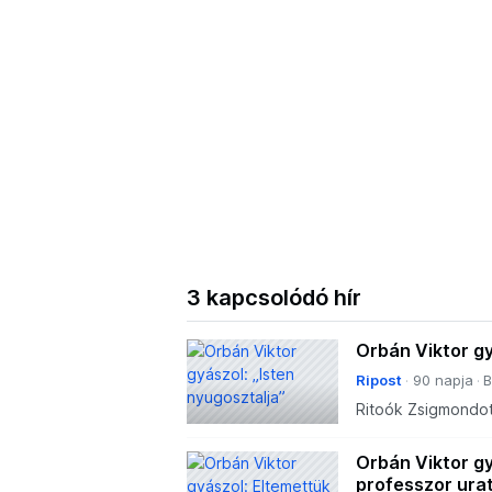
3 kapcsolódó hír
Orbán Viktor gy
Ripost
90 napja
B
Ritoók Zsigmondot 
pénteken, amelyen 
Orbán Viktor g
professzor ura