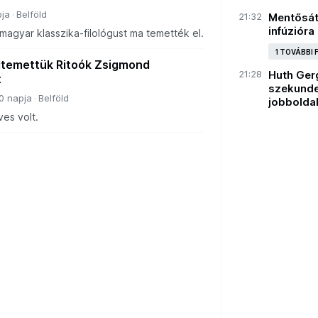
ja
Belföld
21:32
Mentősát
infúzióra 
magyar klasszika-filológust ma temették el.
1 TOVÁBBI
Eltemettük Ritoók Zsigmond
21:28
Huth Ger
t
szekunder
0 napja
Belföld
jobbolda
es volt.