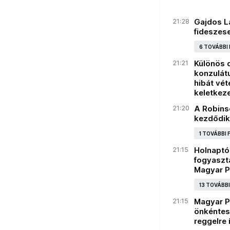
21:28
Gajdos Lá
fideszese
6 TOVÁBBI
21:21
Különös d
konzulátu
hibát vét
keletkeze
21:20
A Robins
kezdődik
1 TOVÁBBI
21:15
Holnaptó
fogyaszt
Magyar P
13 TOVÁBB
21:15
Magyar Pé
önkéntes
reggelre 