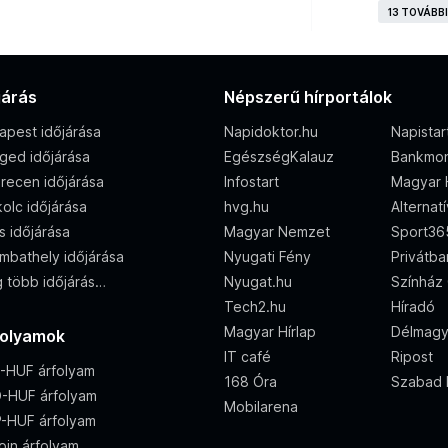
13 TOVÁBB
járás
Népszerű hírportálok
apest időjárása
Napidoktor.hu
Napistar
ged időjárása
EgészségKalauz
Bankmon
recen időjárása
Infostart
Magyar 
olc időjárása
hvg.hu
Alternat
s időjárása
Magyar Nemzet
Sport36
mbathely időjárása
Nyugati Fény
Privátba
 több időjárás…
Nyugat.hu
Színház 
Tech2.hu
Híradó
Magyar Hírlap
Délmagy
folyamok
IT café
Ripost
-HUF árfolyam
168 Óra
Szabad 
-HUF árfolyam
Mobilarena
-HUF árfolyam
oin árfolyam