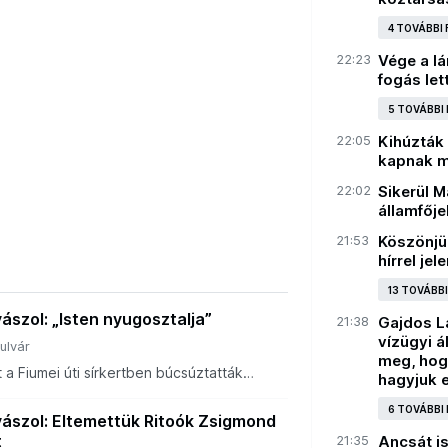
4 TOVÁBBI
22:23
Vége a l
fogás let
5 TOVÁBBI
22:05
Kihúzták 
kapnak m
22:02
Sikerül M
államfőjel
21:53
Köszönjü
hírrel jel
13 TOVÁBB
ászol: „Isten nyugosztalja”
21:38
Gajdos Lá
vízügyi á
ulvár
meg, hog
a Fiumei úti sírkertben búcsúztatták
hagyjuk 
Orbán Viktor is részt vett.
6 TOVÁBBI
yászol: Eltemettük Ritoók Zsigmond
t
21:35
Ancsát is