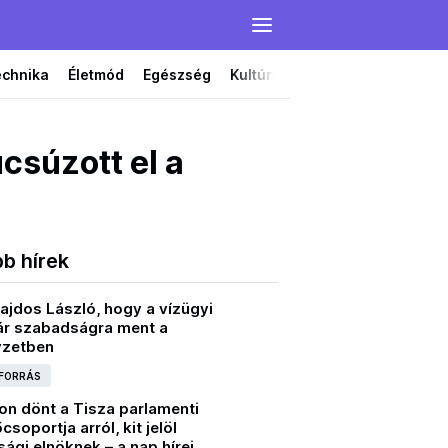
echnika
Életmód
Egészség
Kultúra
Film
Színház
csúzott el a
bb hírek
ajdos László, hogy a vízügyi
kár szabadságra ment a
yzetben
 FORRÁS
n dönt a Tisza parlamenti
csoportja arról, kit jelöl
ági elnöknek – a nap hírei