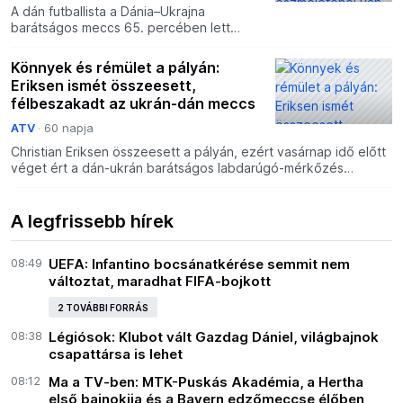
A dán futballista a Dánia–Ukrajna
barátságos meccs 65. percében lett
rosszul. Eriksen pacemakerrel játszik
azóta, hogy a 2021-es EB-n meccs
Könnyek és rémület a pályán:
közben összeesett hirtelen szí
Eriksen ismét összeesett,
félbeszakadt az ukrán-dán meccs
ATV
60 napja
Christian Eriksen összeesett a pályán, ezért vasárnap idő előtt
véget ért a dán-ukrán barátságos labdarúgó-mérkőzés
Odensében.
A legfrissebb hírek
08:49
UEFA: Infantino bocsánatkérése semmit nem
változtat, maradhat FIFA-bojkott
2 TOVÁBBI FORRÁS
08:38
Légiósok: Klubot vált Gazdag Dániel, világbajnok
csapattársa is lehet
08:12
Ma a TV-ben: MTK-Puskás Akadémia, a Hertha
első bajnokija és a Bayern edzőmeccse élőben