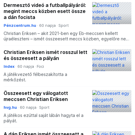
Dermesztő videó a futballpályáról:
megint meccs közben esett össze
a dán focista
Pénzcentrum.hu
60 napja
Sport
Christian Eriksen – akit 2021-ben egy Eb-meccsen kellett
újraéleszteni – ismét összeesett meccs közben, egyelőre nem
tudni, mi okozta a hirtelen rosszullétet.
Christian Eriksen ismét rosszul lett
és összeesett a pályán
Index
60 napja
Foci
A játékvezető félbeszakította a
mérkőzést.
Összeesett egy válogatott
meccsen Christian Eriksen
hvg.hu
60 napja
Sport
A játékos ezúttal saját lábán hagyta el a
pályát.
A dán Eriksen ismét összeesett a