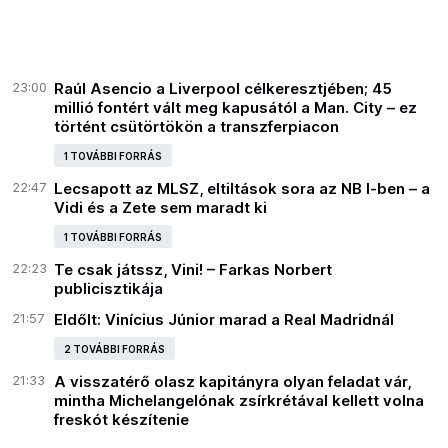
23:00
Raúl Asencio a Liverpool célkeresztjében; 45
millió fontért vált meg kapusától a Man. City – ez
történt csütörtökön a transzferpiacon
1 TOVÁBBI FORRÁS
22:47
Lecsapott az MLSZ, eltiltások sora az NB I-ben – a
Vidi és a Zete sem maradt ki
1 TOVÁBBI FORRÁS
22:23
Te csak játssz, Vini! – Farkas Norbert
publicisztikája
21:57
Eldőlt: Vinícius Júnior marad a Real Madridnál
2 TOVÁBBI FORRÁS
21:33
A visszatérő olasz kapitányra olyan feladat vár,
mintha Michelangelónak zsírkrétával kellett volna
freskót készítenie