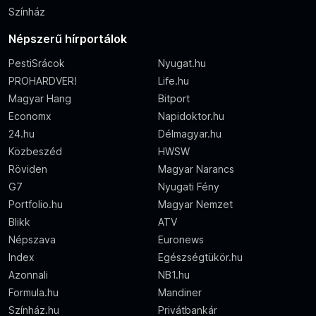
Színház
Népszerű hírportálok
PestiSrácok
Nyugat.hu
PROHARDVER!
Life.hu
Magyar Hang
Bitport
Economx
Napidoktor.hu
24.hu
Délmagyar.hu
Közbeszéd
HWSW
Röviden
Magyar Narancs
G7
Nyugati Fény
Portfolio.hu
Magyar Nemzet
Blikk
ATV
Népszava
Euronews
Index
Egészségtükör.hu
Azonnali
NB1.hu
Formula.hu
Mandiner
Színház.hu
Privátbankár