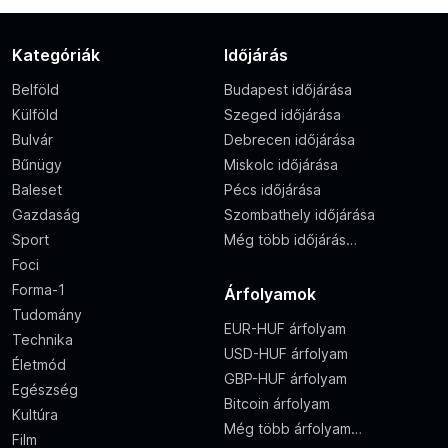
Kategóriák
Időjárás
Belföld
Budapest időjárása
Külföld
Szeged időjárása
Bulvár
Debrecen időjárása
Bűnügy
Miskolc időjárása
Baleset
Pécs időjárása
Gazdaság
Szombathely időjárása
Sport
Még több időjárás…
Foci
Forma-1
Árfolyamok
Tudomány
EUR-HUF árfolyam
Technika
USD-HUF árfolyam
Életmód
GBP-HUF árfolyam
Egészség
Bitcoin árfolyam
Kultúra
Még több árfolyam…
Film