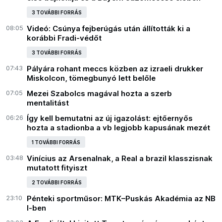
3 TOVÁBBI FORRÁS
08:05
Videó: Csúnya fejberúgás után állították ki a
korábbi Fradi-védőt
3 TOVÁBBI FORRÁS
07:43
Pályára rohant meccs közben az izraeli drukker
Miskolcon, tömegbunyó lett belőle
07:05
Mezei Szabolcs magával hozta a szerb
mentalitást
06:26
Így kell bemutatni az új igazolást: ejtőernyős
hozta a stadionba a vb legjobb kapusának mezét
1 TOVÁBBI FORRÁS
03:48
Vinícius az Arsenalnak, a Real a brazil klasszisnak
mutatott fityiszt
2 TOVÁBBI FORRÁS
23:10
Pénteki sportműsor: MTK–Puskás Akadémia az NB
I-ben