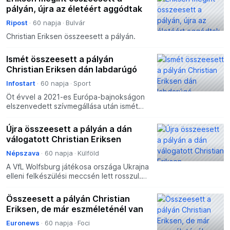
pályán, újra az életéért aggódtak
Ripost
60 napja
Bulvár
Christian Eriksen összeesett a pályán.
Ismét összeesett a pályán
Christian Eriksen dán labdarúgó
Infostart
60 napja
Sport
Öt évvel a 2021-es Európa-bajnokságon
elszenvedett szívmegállása után ismét
rosszul lett és összeesett a pályán
Christian Eriksen, a dán válogatott
Újra összeesett a pályán a dán
középpályása. A Dánia
válogatott Christian Eriksen
Népszava
60 napja
Külföld
A VfL Wolfsburg játékosa országa Ukrajna
elleni felkészülési meccsén lett rosszul.
Kórházba vitték, állítólag jól van.
Összeesett a pályán Christian
Eriksen, de már eszméleténél van
Euronews
60 napja
Foci