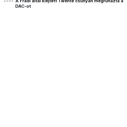
23:03
A Fradi által kiejtett Twente csúnyán megruházta a
DAC-ot