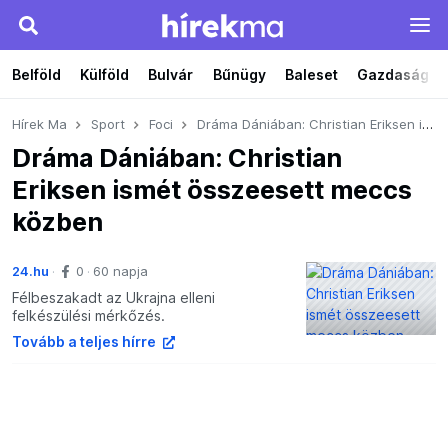
Belföld
Külföld
Bulvár
Bűnügy
Baleset
Gazdaság
Hírek Ma
Sport
Foci
Dráma Dániában: Christian Eriksen ismét összeesett meccs közben
Dráma Dániában: Christian
Eriksen ismét összeesett meccs
közben
24.hu
0
60 napja
Félbeszakadt az Ukrajna elleni
felkészülési mérkőzés.
Tovább a teljes hírre