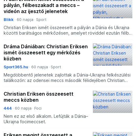
pályán, félbeszakadt a meccs –
videón az ijesztő jelenetek
Blikk
60 napja
Sport
Christian Eriksen ismét összeesett a pályán a Dánia és Ukrajna
közötti barátságos mérkőzésen, amelyet röviddel ezután félbe
is szakítottak. A Dán Labdarúgó Szövetség szer
Dráma Dániában: Christian Eriksen
ismét összeesett egy mérkőzés
közben
Sport365.hu
60 napja
Sport
Megdöbbentő jelenetek zajlottak a Dánia–Ukrajna felkészülési
találkozón: az odensei meccs második félidejében Christian
Eriksen összeesett a pályán, öt évvel azután, hogy
Christian Eriksen összeesett
meccs közben
444
60 napja
Foci
Nem ez az első alkalom. Lefújták a Dánia–
Ukrajna focimeccset.
Eriksen megint összeesett a