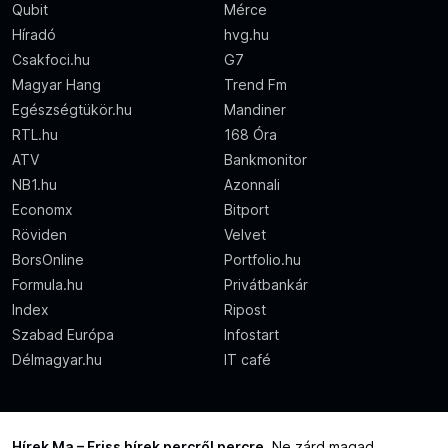
Qubit
Mérce
Híradó
hvg.hu
Csakfoci.hu
G7
Magyar Hang
Trend Fm
Egészségtükör.hu
Mandiner
RTL.hu
168 Óra
ATV
Bankmonitor
NB1.hu
Azonnali
Economx
Bitport
Röviden
Velvet
BorsOnline
Portfolio.hu
Formula.hu
Privátbankár
Index
Ripost
Szabad Európa
Infostart
Délmagyar.hu
IT café
Hírek Ma – Friss hírek percről percre
. Ne zárd magad