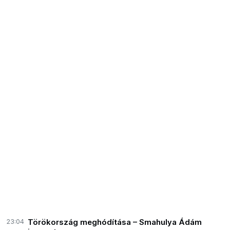
23:04
Törökország meghódítása – Smahulya Ádám