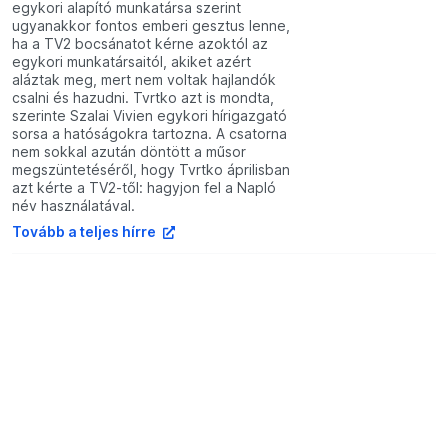
egykori alapító munkatársa szerint
ugyanakkor fontos emberi gesztus lenne,
ha a TV2 bocsánatot kérne azoktól az
egykori munkatársaitól, akiket azért
aláztak meg, mert nem voltak hajlandók
csalni és hazudni. Tvrtko azt is mondta,
szerinte Szalai Vivien egykori hírigazgató
sorsa a hatóságokra tartozna. A csatorna
nem sokkal azután döntött a műsor
megszüntetéséről, hogy Tvrtko áprilisban
azt kérte a TV2-től: hagyjon fel a Napló
név használatával.
Tovább a teljes hírre