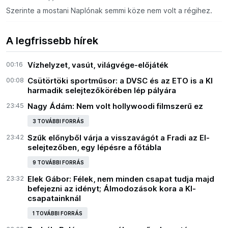
Szerinte a mostani Naplónak semmi köze nem volt a régihez.
A legfrissebb hírek
00:16
Vízhelyzet, vasút, világvége-előjáték
00:08
Csütörtöki sportműsor: a DVSC és az ETO is a Kl
harmadik selejtezőkörében lép pályára
23:45
Nagy Ádám: Nem volt hollywoodi filmszerű ez
3 TOVÁBBI FORRÁS
23:42
Szűk előnyből várja a visszavágót a Fradi az El-
selejtezőben, egy lépésre a főtábla
9 TOVÁBBI FORRÁS
23:32
Elek Gábor: Félek, nem minden csapat tudja majd
befejezni az idényt; Álmodozások kora a Kl-
csapatainknál
1 TOVÁBBI FORRÁS