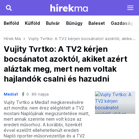
Belföld
Külföld
Bulvár
Bűnügy
Baleset
Gazdaság
Hírek Ma
Vujity Tvrtko: A TV2 kérjen bocsánatot azoktól, akiket azért aláztak meg, mert nem voltak hajlandók csalni és hazudni
Vujity Tvrtko: A TV2 kérjen
bocsánatot azoktól, akiket azért
aláztak meg, mert nem voltak
hajlandók csalni és hazudni
Media1
0
89 napja
Vujity Tvrtko a Media1 megkeresésére
azt mondta: nem érez elégtételt a TV2
mostani Naplójának megszüntetése miatt,
mert annak szerinte nem volt köze az
eredeti műsorhoz. A korábbi, tizenkét
évvel ezelőtt ellehetetlenült eredeti
Napló riporter-műsorvezetője és a TV2