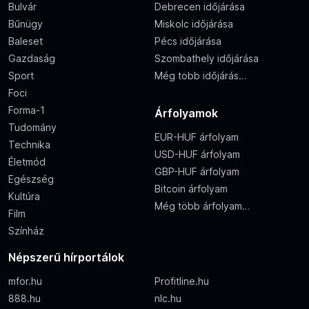
Bulvár
Debrecen időjárása
Bűnügy
Miskolc időjárása
Baleset
Pécs időjárása
Gazdaság
Szombathely időjárása
Sport
Még több időjárás…
Foci
Forma-1
Árfolyamok
Tudomány
EUR-HUF árfolyam
Technika
USD-HUF árfolyam
Életmód
GBP-HUF árfolyam
Egészség
Bitcoin árfolyam
Kultúra
Még több árfolyam…
Film
Színház
Népszerű hírportálok
mfor.hu
Profitline.hu
888.hu
nlc.hu