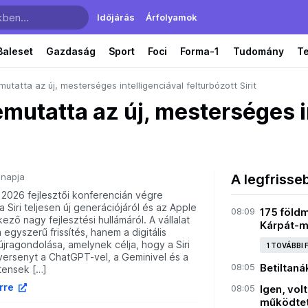
Időjárás
Árfolyamok
Baleset
Gazdaság
Sport
Foci
Forma-1
Tudomány
T
utatta az új, mesterséges intelligenciával felturbózott Sirit
mutatta az új, mesterséges i
 napja
A legfrisse
026 fejlesztői konferencián végre
 a Siri teljesen új generációjáról és az Apple
08:09
175 földm
ező nagy fejlesztési hullámáról. A vállalat
Kárpát-
 egyszerű frissítés, hanem a digitális
 újragondolása, amelynek célja, hogy a Siri
1 TOVÁBBI
versenyt a ChatGPT-vel, a Geminivel és a
08:05
Betiltan
tensek […]
írre
08:05
Igen, vol
működtet