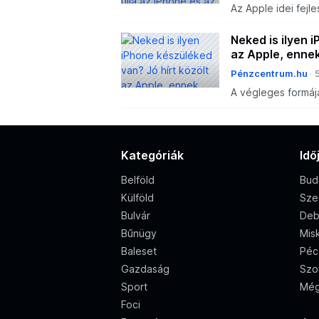
Az Apple idei fej
az operációs rend
mutatták be, hanem
Neked is ilyen 
az Apple, ennek
Pénzcentrum.hu
A végleges formáj
ugyanazokat a kés
Kategóriák
Idő
Belföld
Bud
Külföld
Sze
Bulvár
Deb
Bűnügy
Misk
Baleset
Péc
Gazdaság
Szo
Sport
Még
Foci