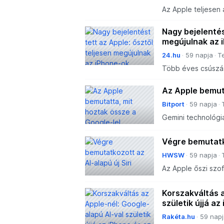
Az Apple teljesen á
Nagy bejelentés
megújulnak az 
24.hu
59 napja
T
Több éves csúszás
mesterséges intellgi
Az Apple bemuta
Bitport
59 napja
Gemini technológi
modellek, új archit
Végre bemutatko
HWSW
59 napja
Az Apple őszi szoft
Korszakváltás a
születik újjá az
Rakéta.hu
59 napj