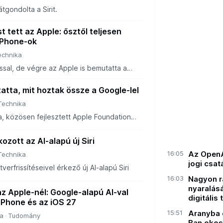
tgondolta a Sirit.
t tett az Apple: ősztől teljesen
iPhone-ok
echnika
sal, de végre az Apple is bemutatta a
enciáját, a Siri AI-t.
tta, mit hoztak össze a Google-lel
Technika
a, közösen fejlesztett Apple Foundation
ektúra...
zott az AI-alapú új Siri
16:05
Az OpenAI
Technika
jogi csat
verfrissítéseivel érkező új AI-alapú Siri
16:03
Nagyon rá
nyaralásá
z Apple-nél: Google-alapú AI-val
digitális 
 iPhone és az iOS 27
15:51
Aranyba 
a
Tudomány
Ban okos