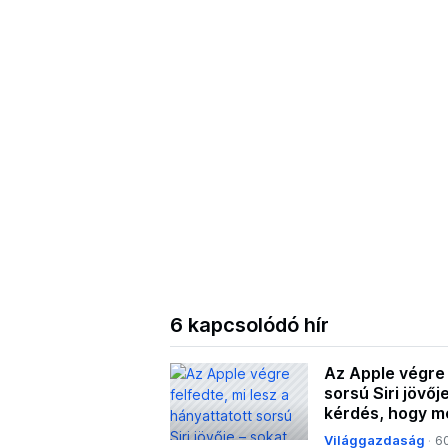
6 kapcsolódó hír
Az Apple végre 
sorsú Siri jövőj
kérdés, hogy me
eszközök
Világgazdaság
6