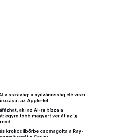
 visszavág: a nyilvánosság elé viszi
ározását az Apple-lel
fázhat, aki az AI-ra bízza a
t: egyre több magyart ver át az új
trend
és krokodilbőrbe csomagolta a Ray-
szemüvegét a Caviar