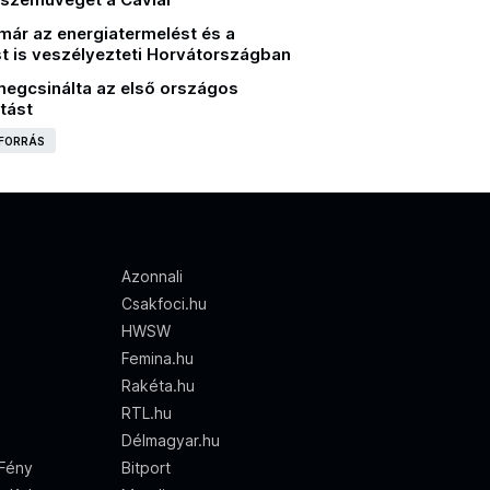
már az energiatermelést és a
st is veszélyezteti Horvátországban
megcsinálta az első országos
tást
 FORRÁS
Azonnali
Csakfoci.hu
HWSW
Femina.hu
Rakéta.hu
RTL.hu
Délmagyar.hu
 Fény
Bitport