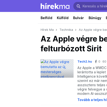
Belföld
Külföld
Bulvár
Bűnügy
Hírek Ma
Technika
Az Apple végre bem
Az Apple végre be
felturbózott Sirit
Tech2.hu
0
60
Az Apple a WWDC 2
lerántotta a leplet
Intelligence követk
szerint ez már nem
asszisztens teljes
végre felvegye a 
modern AI-asszisz
Tovább a teljes h