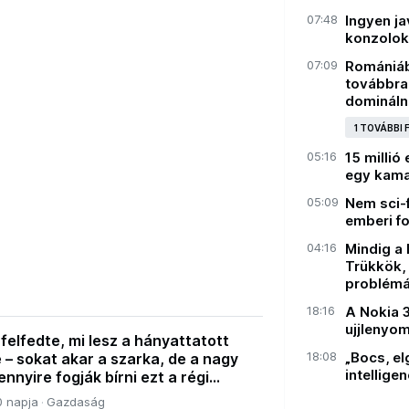
07:48
Ingyen ja
konzolok
07:09
Romániáb
továbbra 
domináln
1 TOVÁBBI
05:16
15 millió
egy kama
05:09
Nem sci-f
emberi f
04:16
Mindig a
Trükkök,
problémá
18:16
A Nokia 
ujjlenyo
felfedte, mi lesz a hányattatott
18:08
„Bocs, e
e – sokat akar a szarka, de a nagy
intellige
nnyire fogják bírni ezt a régi
0 napja
Gazdaság