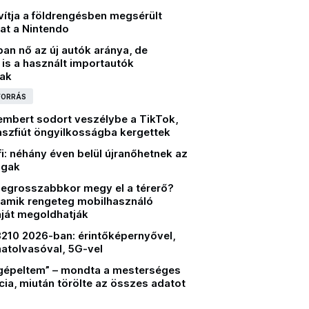
vítja a földrengésben megsérült
at a Nintendo
an nő az új autók aránya, de
is a használt importautók
ak
 FORRÁS
 embert sodort veszélybe a TikTok,
szfiút öngyilkosságba kergettek
i: néhány éven belül újranőhetnek az
ogak
 legrosszabbkor megy el a térerő?
 amik rengeteg mobilhasználó
ját megoldhatják
3210 2026-ban: érintőképernyővel,
matolvasóval, 5G-vel
lgépeltem” – mondta a mesterséges
ncia, miután törölte az összes adatot