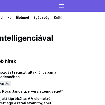
echnika
Életmód
Egészség
Kultúra
Film
Színház
ntelligenciával
bb hírek
ozgást regisztráltak júliusban a
medencében
 FORRÁS
ák Pócs János „perverz szemüvegét”
t, aki kipróbálta: AA elemekről
ett egy asztali számítógépet